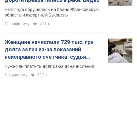
Непогода обрушилась на Ивано-Франковскую
область и курортный Буковель
11 годин тому
24,1 т.
Женщине начислили 729 тыс. грн
долга за газ из-за показаний
неисправного счетчика: судья
вынес неожиданное решение
Нужно ли платить долг из-за доначисления
6 годин тому
30,8 т.