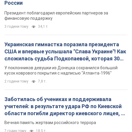
России
Президент поблагодарил европейских партнеров за
финансовую поддержку
3 години тому
34,1 т.
Украинская гимнастка поразила президента
США и впервые услышала "Слава Украине"! Как
сложилась судьба Подкопаевой, которая 30
лет назад завоевала "золото" Олимпиады
У поклонников девушки из Донецка сохранился большой
кусок коврового покрытия с надписью "Атланта-1996"
2 години тому
7,8 т.
Заботилась об учениках и поддерживала
учителей: в результате удара РФ по Киевской
области погибли директор киевского лицея, её
муж и внук
Вечная память жертвам российского террора
7 годин тому
18,5 т.