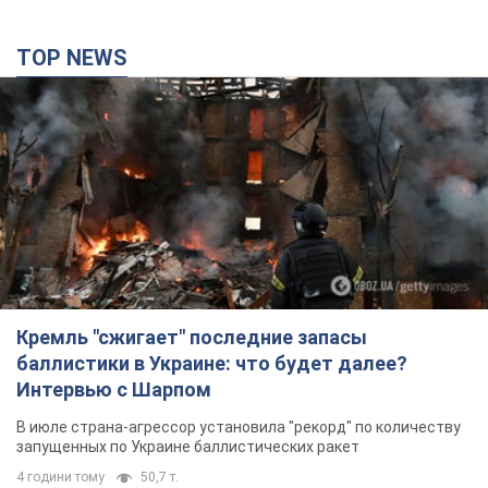
TOP NEWS
Кремль "сжигает" последние запасы
баллистики в Украине: что будет далее?
Интервью с Шарпом
В июле страна-агрессор установила "рекорд" по количеству
запущенных по Украине баллистических ракет
4 години тому
50,7 т.