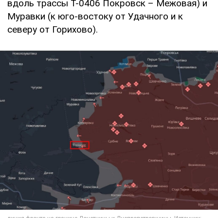
вдоль трассы Т-0406 Покровск – Межовая) и
Муравки (к юго-востоку от Удачного и к
северу от Горихово).