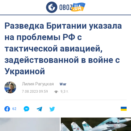
Разведка Британии указала
на проблемы РФ с
тактической авиацией,
задействованной в войне с
Украиной
Лилия Рагуцкая
War
7.08.2023 09:59
9,3 т.
62