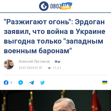
"Разжигают огонь": Эрдоган
заявил, что война в Украине
выгодна только "западным
военным баронам"
Алексей Лютиков
War
29.07.2024 07:47
11,2 т.
2