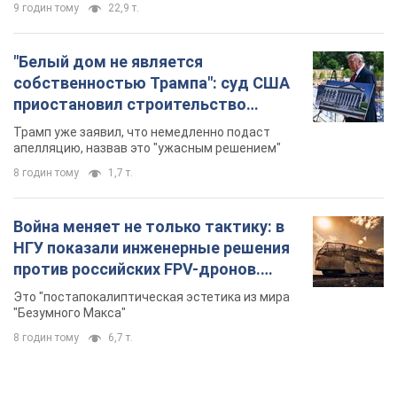
9 годин тому
22,9 т.
"Белый дом не является
собственностью Трампа": суд США
приостановил строительство
бального зала стоимостью 400 млн
Трамп уже заявил, что немедленно подаст
долларов
апелляцию, назвав это "ужасным решением"
8 годин тому
1,7 т.
Война меняет не только тактику: в
НГУ показали инженерные решения
против российских FPV-дронов.
Фото
Это "постапокалиптическая эстетика из мира
"Безумного Макса"
8 годин тому
6,7 т.