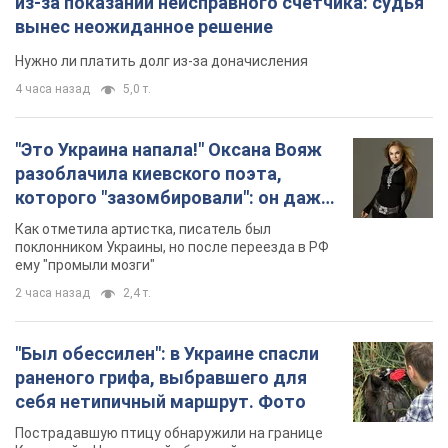
из-за показаний неисправного счетчика: судья
вынес неожиданное решение
Нужно ли платить долг из-за доначисления
4 часа назад
5,0 т.
"Это Украина напала!" Оксана Вояж
разоблачила киевского поэта,
которого "зазомбировали": он даже
русского не знал, а теперь хочет
Как отметила артистка, писатель был
геноцида украинцев
поклонником Украины, но после переезда в РФ
ему "промыли мозги"
2 часа назад
2,4 т.
"Был обессилен": в Украине спасли
раненого грифа, выбравшего для
себя нетипичный маршрут. Фото
Пострадавшую птицу обнаружили на границе