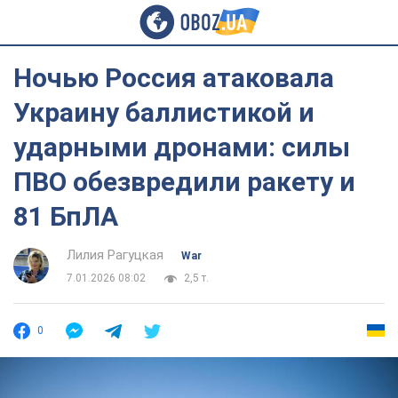
Ночью Россия атаковала
Украину баллистикой и
ударными дронами: силы
ПВО обезвредили ракету и
81 БпЛА
Лилия Рагуцкая
War
7.01.2026 08:02
2,5 т.
0