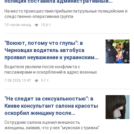
полиция составила административный
протокол. Видео
На место происшествия прибыли патрульные полицейские и
следственно-оперативная группа
10 часов назад
10,6 т.
"Воюют, потому что глупы": в
Черновцах водитель автобуса
проявил неуважение к украинским
военным и поплатился за это.
Водителя уволили после конфликта с
Видео
пассажирами и оскорблений в адрес военных
7.08.2026 15:47
9,1 т.
"Не следит за сексуальностью": в
Киеве консультант салона красоты
оскорбил женщину после
химиотерапии, разгорелся скандал.
Сотрудник салона оценил внешность
Фото
женщины, заявив, что у нее "мужская стрижка"