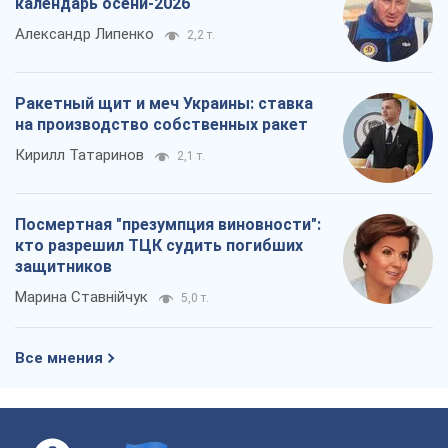
календарь осени-2026
Александр Липенко
2,2 т.
Ракетный щит и меч Украины: ставка
на производство собственных ракет
Кирилл Татаринов
2,1 т.
Посмертная "презумпция виновности":
кто разрешил ТЦК судить погибших
защитников
Марина Ставнійчук
5,0 т.
Все мнения