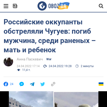
Российские оккупанты
обстреляли Чугуев: погиб
мужчина, среди раненых –
мать и ребенок
Анна Паскевич
War
24.04.2022 17:14
24.04.2022 19:28
2 минуты
11,4 т.
24