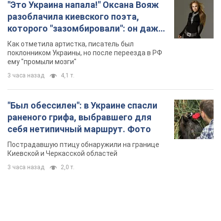
"Это Украина напала!" Оксана Вояж
разоблачила киевского поэта,
которого "зазомбировали": он даже
русского не знал, а теперь хочет
Как отметила артистка, писатель был
геноцида украинцев
поклонником Украины, но после переезда в РФ
ему "промыли мозги"
3 часа назад
4,1 т.
"Был обессилен": в Украине спасли
раненого грифа, выбравшего для
себя нетипичный маршрут. Фото
Пострадавшую птицу обнаружили на границе
Киевской и Черкасской областей
3 часа назад
2,0 т.