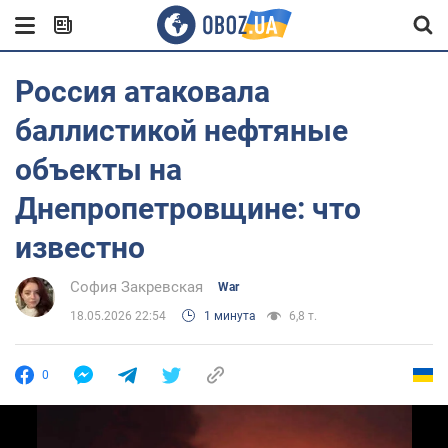
Россия атаковала
баллистикой нефтяные
объекты на
Днепропетровщине: что
известно
София Закревская
War
18.05.2026 22:54
1 минута
6,8 т.
0