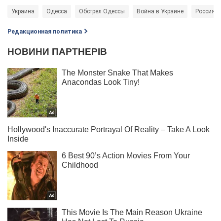
Украина
Одесса
Обстрел Одессы
Война в Украине
Россия -
Редакционная политика