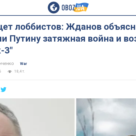
щет лоббистов: Жданов объясн
ли Путину затяжная война и в
-3"
нченко
War
6
18,4 т.