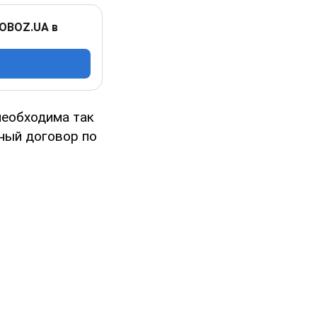
 OBOZ.UA в
необходима так
рный договор по