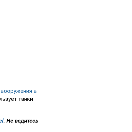
 вооружения в
ользует танки
el
. Не ведитесь