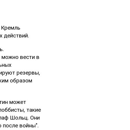
, Кремль
х действий.
ь.
 можно вести в
льных
мируют резервы,
аким образом
утин может
лоббисты, такие
лаф Шольц. Они
 после войны".