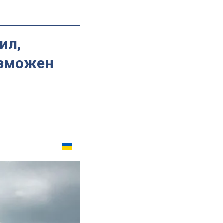
ил,
озможен