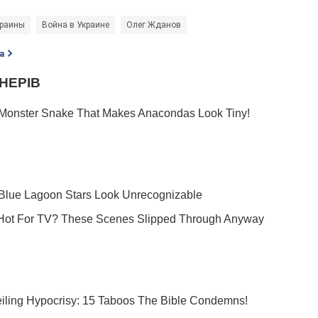
краины
Война в Украине
Олег Жданов
а