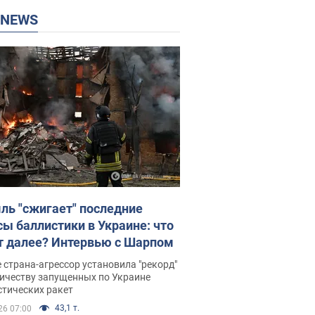
P NEWS
ль "сжигает" последние
сы баллистики в Украине: что
т далее? Интервью с Шарпом
 страна-агрессор установила "рекорд"
личеству запущенных по Украине
стических ракет
43,1 т.
26 07:00