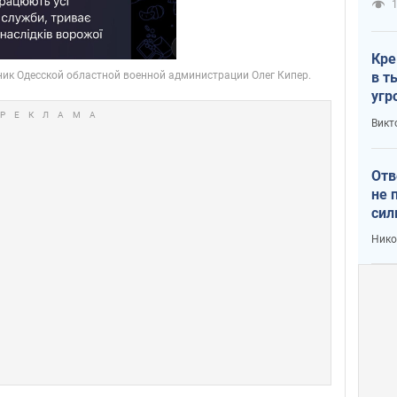
1
Кре
в т
угр
лог
Викт
Отв
не 
сил
гос
Нико