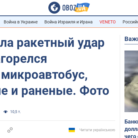
Война в Украине
Война Израиля и Ирана
VENETO
Россий
Важ
ла ракетный удар
агорелся
микроавтобус,
е и раненые. Фото
10,5 т.
Банк
долл
Читати українською
чего