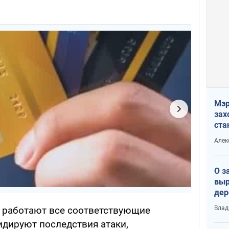
Мэр
зах
ста
и н
Алек
рей
О з
выр
дер
что
Влад
а работают все соответствующие
Тер
дируют последствия атаки,