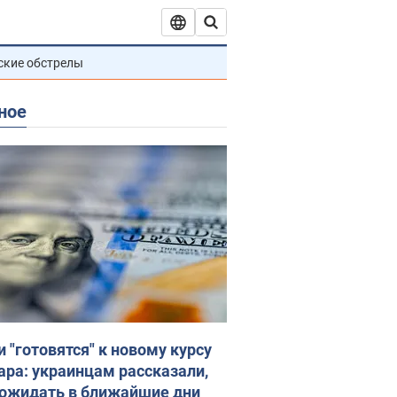
ские обстрелы
ное
и "готовятся" к новому курсу
ара: украинцам рассказали,
 ожидать в ближайшие дни