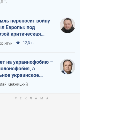
,0 т.
мль переносит войну
ыл Европы: под
озой критическая
истика
12,3 т.
ор Ягун
ет на украинофобию –
полонофобия, а
ьное украинское
ударство
лай Княжицкий