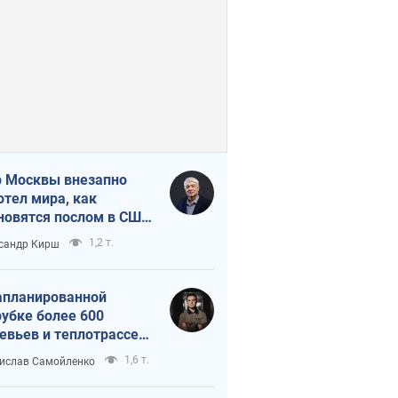
 Москвы внезапно
отел мира, как
новятся послом в США
овые украинские топ-
1,2 т.
сандр Кирш
тинги
апланированной
убке более 600
евьев и теплотрассе:
 происходит на
1,6 т.
ислав Самойленко
емках в Киеве