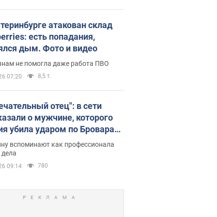
атеринбурге атакован склад
erries: есть попадания,
ялся дым. Фото и видео
янам не помогла даже работа ПВО
8,5 т.
26 07:20
ечательный отец": в сети
казали о мужчине, которого
ия убила ударом по Броварам.
ну вспоминают как профессионала
 дела
780
26 09:14