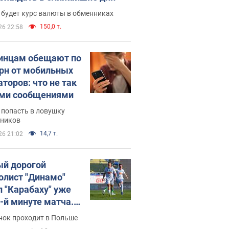
 будет курс валюты в обменниках
150,0 т.
26 22:58
инцам обещают по
грн от мобильных
аторов: что не так
ими сообщениями
 попасть в ловушку
ников
14,7 т.
26 21:02
й дорогой
олист "Динамо"
л "Карабаху" уже
0-й минуте матча.
о
нок проходит в Польше