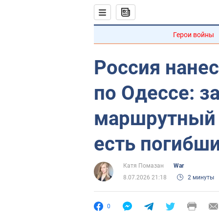
Герои войны
Россия нанес
по Одессе: з
маршрутный 
есть погибши
Катя Помазан
War
8.07.2026 21:18
2 минуты
0