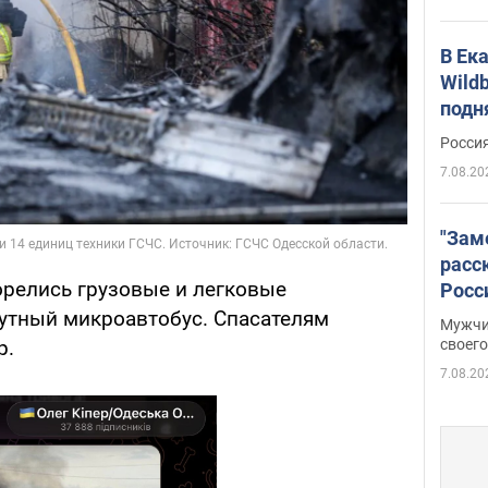
В Ек
Wildb
подн
Росси
7.08.20
"Зам
расс
орелись грузовые и легковые
Росс
Фото
утный микроавтобус. Спасателям
Мужчи
своего
р.
7.08.20