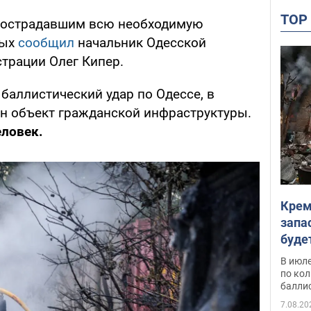
TO
пострадавшим всю необходимую
ных
сообщил
начальник Одесской
трации Олег Кипер.
баллистический удар по Одессе, в
ен объект гражданской инфраструктуры.
еловек.
Крем
запа
буде
В июле
по ко
балли
7.08.20