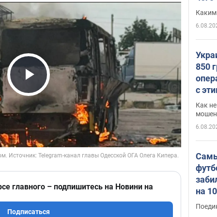
Каким
6.08.20
Укра
850 
опер
Play Video
с эт
Как не
мошен
6.08.20
Самы
футб
заби
рсе главного – подпишитесь на Новини на
на 1
Виде
Поеди
Подписаться