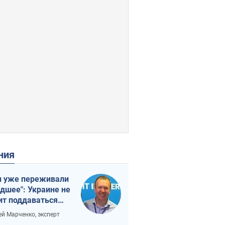
ения
 уже переживали
удшее": Украине не
ит поддаваться
аянию из-за
ей Марченко, эксперт
етного террора