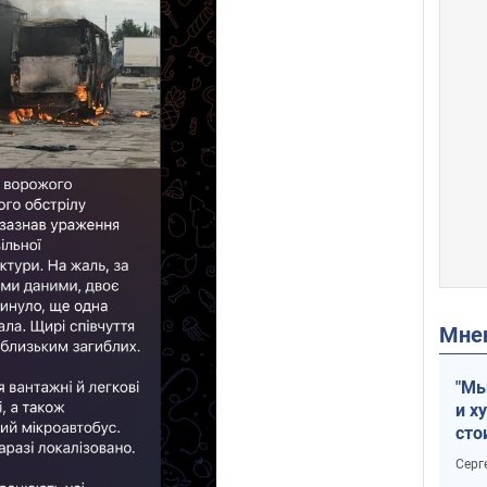
Мн
"Мы
и х
сто
отч
Серг
рак