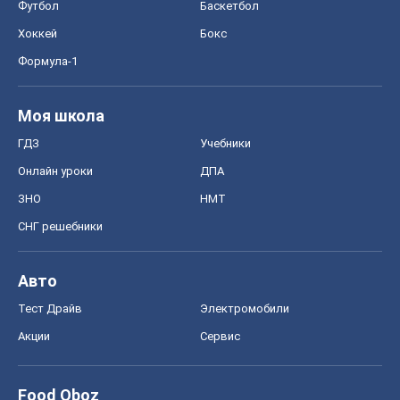
ЗНО
НМТ
СНГ решебники
Авто
Тест Драйв
Электромобили
Акции
Сервис
Food Oboz
Рецепты
Напитки
Диеты
Экономика
Рынки и компании
Mакроэкономика