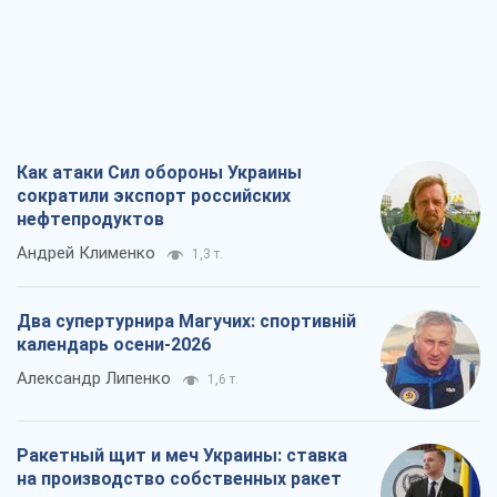
Андрей Клименко
1,3 т.
Два супертурнира Магучих: спортивній
календарь осени-2026
Александр Липенко
1,6 т.
Ракетный щит и меч Украины: ставка
на производство собственных ракет
Кирилл Татаринов
2,0 т.
Посмертная "презумпция виновности":
кто разрешил ТЦК судить погибших
защитников
Марина Ставнійчук
4,8 т.