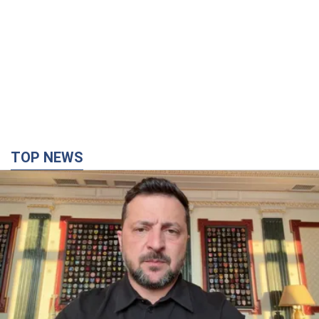
TOP NEWS
"Защита нашей жизни": Зеленский об
антибаллистической системе FREYJA,
санкциях против России и поддержке аграриев.
Видео
Европейские партнеры присоединяются к совместному
проекту
час назад
15,9 т.