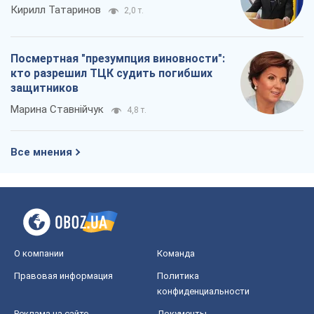
Все мнения
О компании
Команда
Правовая информация
Политика
конфиденциальности
Реклама на сайте
Документы
Редакционная политика
Журналисты OBOZ.UA на месте
событий
OBOZ.UA
Политика
Мир
Расследования