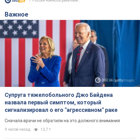
Супруга тяжелобольного Джо Байдена
назвала первый симптом, который
сигнализировал о его "агрессивном" раке
Сначала врачи не обратили на это должного внимания
9 часов назад
12,7 т.
Ее убила Россия: умерла 13-летняя
девочка, раненая в результате
российской атаки на Сумскую
область. Фото
В тот день во время российского обстрела
погибли ее брат, отчим и бабушка
9 часов назад
9,7 т.