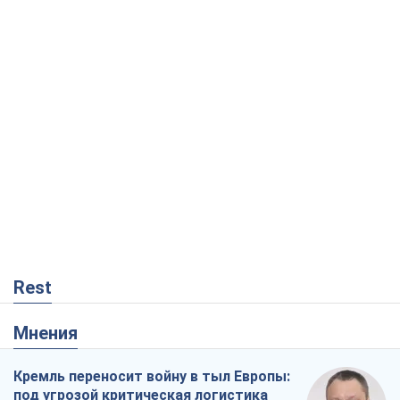
Rest
Мнения
Кремль переносит войну в тыл Европы:
под угрозой критическая логистика
Виктор Ягун
8,1 т.
На чьей стороне истории выступает
Дональд Трамп?
Виктор Каспрук
6,8 т.