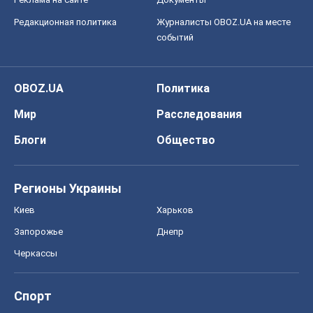
Блоги
Общество
Регионы Украины
Киев
Харьков
Запорожье
Днепр
Черкассы
Спорт
Футбол
Баскетбол
Хоккей
Бокс
Формула-1
Моя школа
ГДЗ
Учебники
Онлайн уроки
ДПА