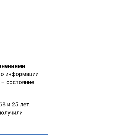
анениями
По информации
 – состояние
68 и 25 лет.
получили