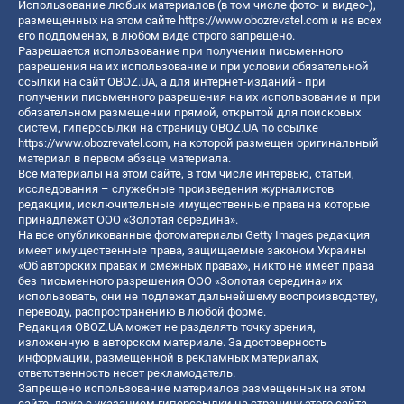
Использование любых материалов (в том числе фото- и видео-),
размещенных на этом сайте
https://www.obozrevatel.com
и на всех
его поддоменах, в любом виде строго запрещено.
Разрешается использование при получении письменного
разрешения на их использование и при условии обязательной
ссылки на сайт OBOZ.UA, а для интернет-изданий - при
получении письменного разрешения на их использование и при
обязательном размещении прямой, открытой для поисковых
систем, гиперссылки на страницу OBOZ.UA по ссылке
https://www.obozrevatel.com
, на которой размещен оригинальный
материал в первом абзаце материала.
Все материалы на этом сайте, в том числе интервью, статьи,
исследования – служебные произведения журналистов
редакции, исключительные имущественные права на которые
принадлежат ООО «Золотая середина».
На все опубликованные фотоматериалы Getty Images редакция
имеет имущественные права, защищаемые законом Украины
«Об авторских правах и смежных правах», никто не имеет права
без письменного разрешения ООО «Золотая середина» их
использовать, они не подлежат дальнейшему воспроизводству,
переводу, распространению в любой форме.
Редакция OBOZ.UA может не разделять точку зрения,
изложенную в авторском материале. За достоверность
информации, размещенной в рекламных материалах,
ответственность несет рекламодатель.
Запрещено использование материалов размещенных на этом
сайте, даже с указанием гиперссылки на страницу этого сайта,