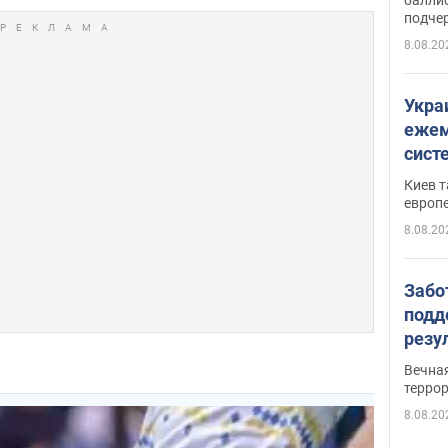
подче
8.08.20
Укра
ежем
сист
Зеле
Киев т
европ
8.08.20
Забо
подд
резу
обла
Вечна
киев
терро
8.08.20