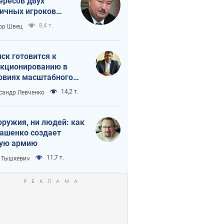
ересов двух
ичных игроков
 тайный план
8,4 т.
ор Швец
мпа и Путина?
ск готовится к
кционированию в
овиях масштабного
нного кризиса
14,2 т.
сандр Левченко
оружия, ни людей: как
ашенко создает
ую армию
11,7 т.
 Тышкевич