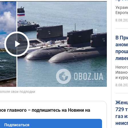
гран
Украин
Европ
8.08.20
В Пр
аном
прош
Play Video
ливе
прев
Непог
Виде
Ивано
и кур
8.08.20
Женщ
729 т
рсе главного – подпишитесь на Новини на
газ 
неис
Подписаться