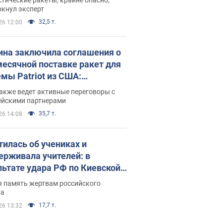
ркнул эксперт
32,5 т.
26 12:00
ина заключила соглашения о
есячной поставке ракет для
емы Patriot из США:
нский раскрыл подробности
акже ведет активные переговоры с
ейскими партнерами
35,7 т.
26 14:08
тилась об учениках и
ерживала учителей: в
льтате удара РФ по Киевской
сти погибли директор
я память жертвам российского
ского лицея, её муж и внук
ра
17,7 т.
26 13:32