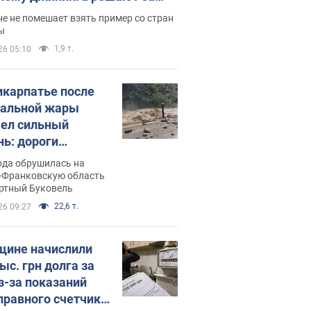
ицей
е не помешает взять пример со стран
ы
1,9 т.
26 05:10
икарпатье после
альной жары
ел сильный
нь: дороги
ратились в реки.
ода обрушилась на
о
-Франковскую область
ортный Буковель
22,6 т.
26 09:27
ине начислили
ыс. грн долга за
из-за показаний
правного счетчика: