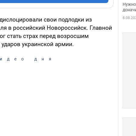
судь
Нужно 
неож
донач
8.08.20
дислоцировали свои подлодки из
ля в российский Новороссийск. Главной
ог стать страх перед возросшим
ударов украинской армии.
идео дня