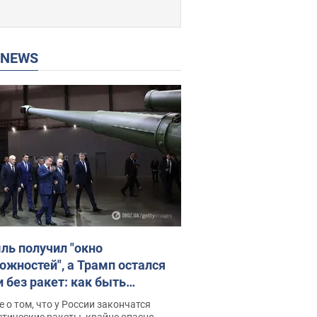
P NEWS
ль получил "окно
ожностей", а Трамп остался
и без ракет: как быть
ине? Интервью с Мельником
 о том, что у России закончатся
тические ракеты, крайне опасно,