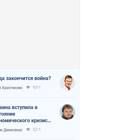
да закончится война?
6,0 т.
 Христензен
аина вступила в
тояние
номического кризиса.
ь ли свет в конце
5,2 т.
м Денисенко
неля?