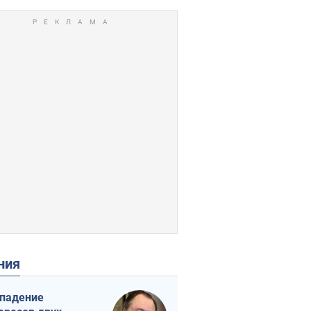
ения
падение