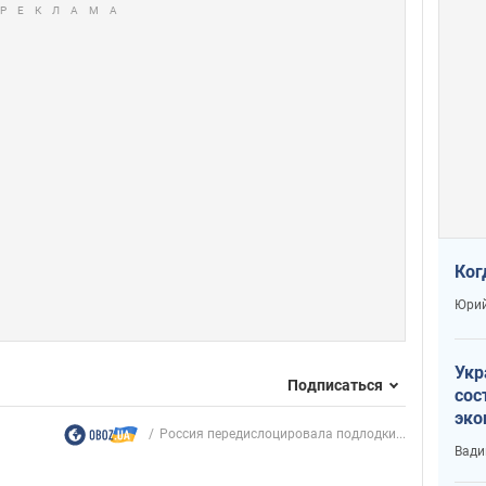
Ког
Юрий
Укр
Подписаться
сос
эко
Россия передислоцировала подлодки...
Ест
Вади
тун