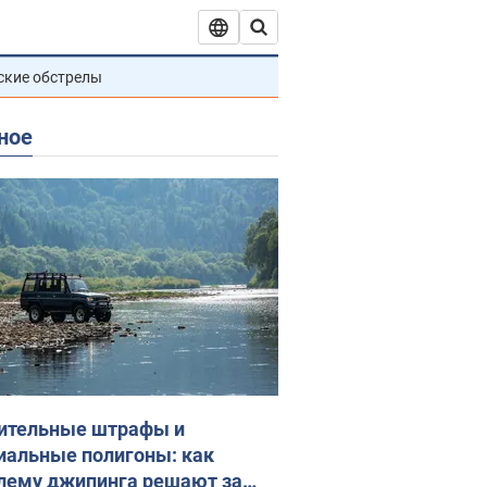
ские обстрелы
ное
ительные штрафы и
иальные полигоны: как
лему джипинга решают за