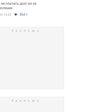
я вынес
ли платить долг из-за
иданное решение
исления
30,6 т.
26 14:43