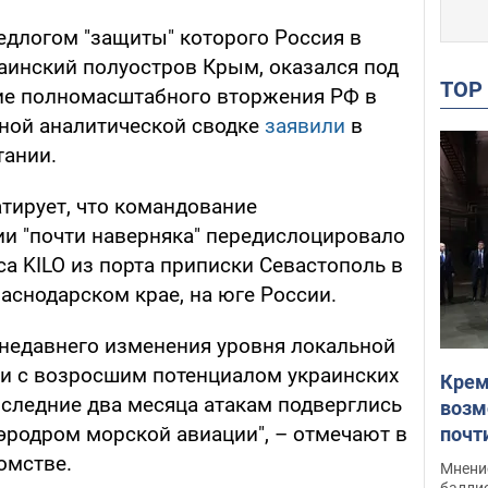
едлогом "защиты" которого Россия в
раинский полуостров Крым, оказался под
TO
ие полномасштабного вторжения РФ в
вной аналитической сводке
заявили
в
тании.
тирует, что командование
и "почти наверняка" передислоцировало
а KILO из порта приписки Севастополь в
аснодарском крае, на юге России.
 недавнего изменения уровня локальной
зи с возросшим потенциалом украинских
Крем
оследние два месяца атакам подверглись
возм
эродром морской авиации", – отмечают в
почт
Укра
омстве.
Мнение
баллис