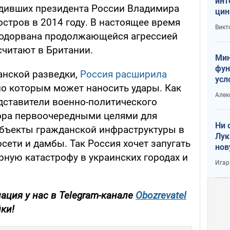
инт
удивших президента России Владимира
цин
стров в 2014 году. В настоящее время
или
Викт
Тра
подорвана продолжающейся агрессией
считают в Британии.
Мин
фун
анской разведки,
Россия расширила
усл
по которым может наносить удары. Как
вое
Алек
дставители военно-политического
ора первоочередными целями для
Ни 
объекты гражданской инфраструктуры в
Лук
осети и дамбы. Так Россия хочет запугать
нов
рную катастрофу в украинских городах и
Игар
ция у нас в Telegram-канале
Obozrevatel
​​​​