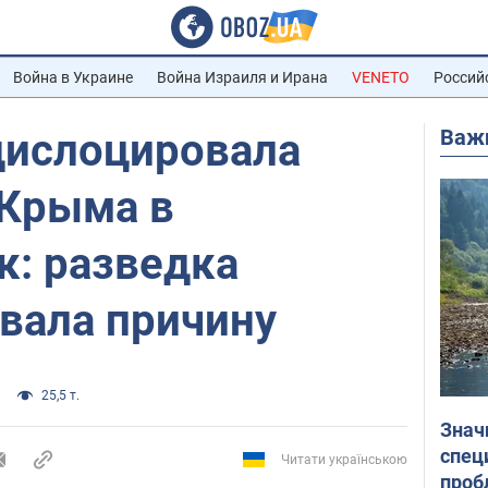
Война в Украине
Война Израиля и Ирана
VENETO
Россий
Важ
дислоцировала
 Крыма в
к: разведка
вала причину
25,5 т.
Знач
спец
Читати українською
проб