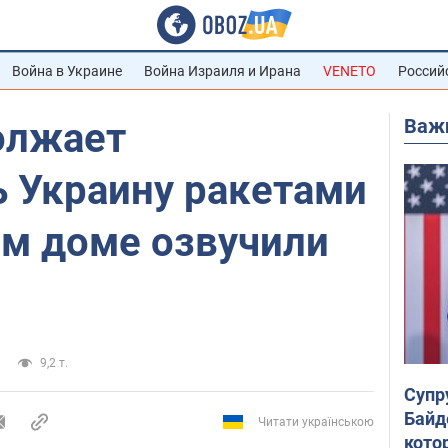
Война в Украине
Война Израиля и Ирана
VENETO
Россий
Важ
олжает
ь Украину ракетами
ом доме озвучили
9,2 т.
Супр
Байд
Читати українською
кото