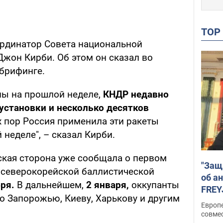
TO
рдинатор Совета национальной
Джон Кирби. Об этом он сказал во
-брифинге.
уны на прошлой неделе,
КНДР недавно
установки и несколько десятков
ех пор Россия применила эти ракеты
неделе", – сказал Кирби.
ская сторона уже сообщала о первом
"Защ
 северокорейской баллистической
об а
ря.
В дальнейшем,
2 января,
оккупанты
FREY
о Запорожью, Киеву, Харькову и другим
подд
Европ
совме