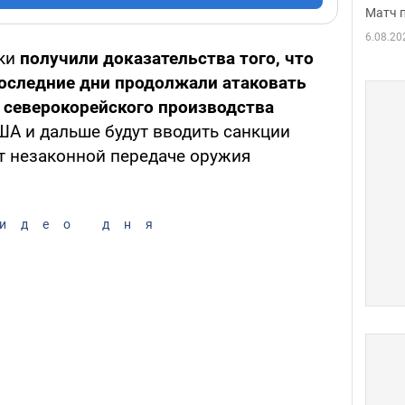
Матч 
6.08.20
ки
получили доказательства того, что
последние дни продолжали атаковать
 северокорейского производства
А и дальше будут вводить санкции
ет незаконной передаче оружия
идео дня