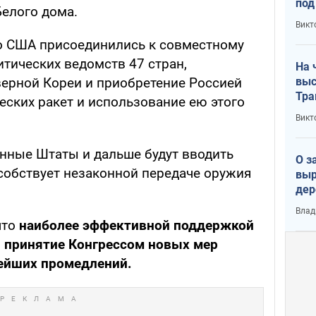
под
Белого дома.
кри
Викт
лог
что США присоединились к совместному
тических ведомств 47 стран,
На 
выс
ерной Кореи и приобретение Россией
Тра
еских ракет и использование ею этого
Викт
енные Штаты и дальше будут вводить
О з
особствует незаконной передаче оружия
выр
дер
что
Влад
Тер
что
наиболее эффективной поддержкой
 принятие Конгрессом новых мер
ейших промедлений.