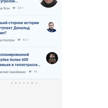
 угрозой
тическая
9,8 т.
ор Ягун
истика
чьей стороне истории
тупает Дональд
мп?
8,0 т.
ор Каспрук
апланированной
убке более 600
евьев и теплотрассе:
 происходит на
96
ислав Самойленко
емках в Киеве