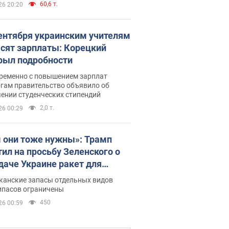
60,6 т.
26 20:20
сентября украинским учителям
сят зарплаты: Корецкий
рыл подробности
ременно с повышением зарплат
огам правительство объявило об
ении студенческих стипендий
2,0 т.
26 00:29
 они тоже нужны»: Трамп
тил на просьбу Зеленского о
даче Украине ракет для
ot
канские запасы отдельных видов
ипасов ограничены
450
26 00:59