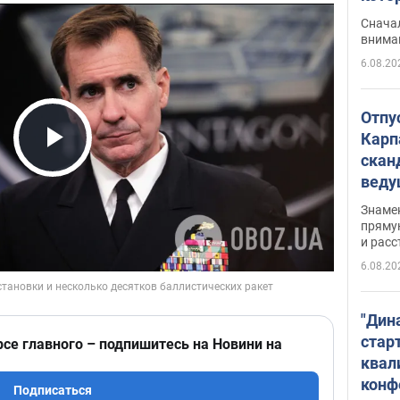
"агр
Сначал
внима
6.08.20
Отпу
Карп
скан
Play Video
вед
несп
Знаме
захе
пряму
и расс
6.08.20
"Дин
стар
рсе главного – подпишитесь на Новини на
квал
конф
Подписаться