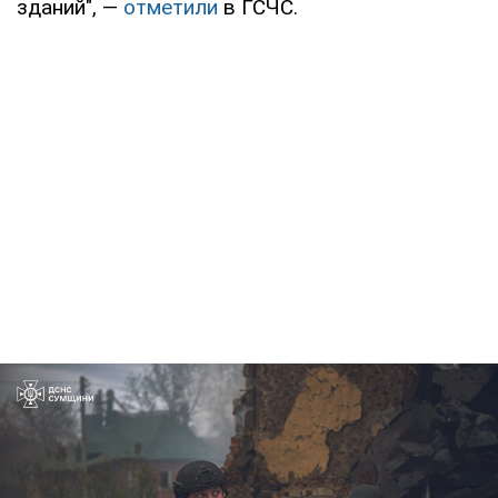
зданий", —
отметили
в ГСЧС.