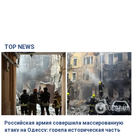
Российская армия совершила массированную
атаку на Одессу: горела историческая часть
города, есть пострадавшие. Фото и видео
Для террора враг применил ракеты и дроны
час назад
48,1 т.
Депутаты взяли деньги из бюджета на аренду
элитных квартир в Киеве: кто из
парламентариев просил средства и где