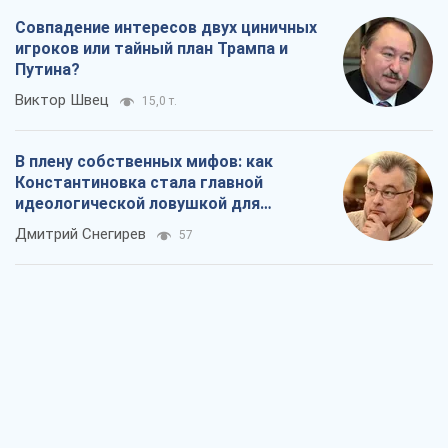
идеологической ловушкой для
российских оккупантов
Дмитрий Снегирев
57
Рекрутинг: обновленный и, похоже,
полезный вражеский опыт, или
Диалектика требовательной трусости
Александр Кирш
474