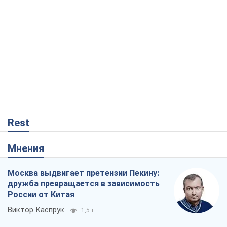
Rest
Мнения
Москва выдвигает претензии Пекину:
дружба превращается в зависимость
России от Китая
Виктор Каспрук
1,5 т.
Совпадение интересов двух циничных
игроков или тайный план Трампа и
Путина?
Виктор Швец
15,0 т.
В плену собственных мифов: как
Константиновка стала главной