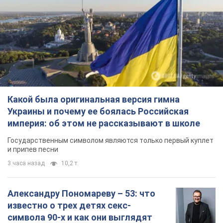
Какой была оригинальная версия гимна
Украины и почему ее боялась Российская
империя: об этом не рассказывают в школе
Государственным символом являются только первый куплет
и припев песни
3 часа назад
10,2 т.
Александру Пономареву – 53: что
известно о трех детях секс-
символа 90-х и как они выглядят
Несмотря на развитие карьеры, артист не
забывал о личном счастье
8 часов назад
8,0 т.
В ПриватБанке рассказали,
действительны ли доллары 1996
года: принимают ли обменники и