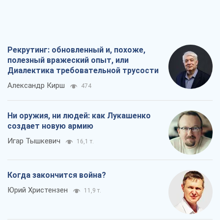
Ни оружия, ни людей: как Лукашенко
создает новую армию
Игар Тышкевич
16,1 т.
Когда закончится война?
Юрий Христензен
11,9 т.
Украина вступила в состояние
экономического кризиса. Есть ли свет
в конце туннеля?
Вадим Денисенко
9,5 т.
Все мнения