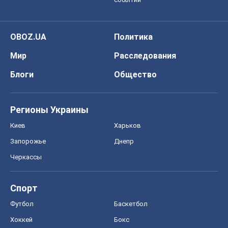
Регионы Украины
Киев
Харьков
Запорожье
Днепр
Черкассы
Спорт
Футбол
Баскетбол
Хоккей
Бокс
Формула-1
Моя школа
ГДЗ
Учебники
Онлайн уроки
ДПА
ЗНО
НМТ