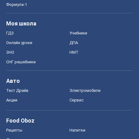
СНГ решебники
Авто
Тест Драйв
Электромобили
Акции
Сервис
Food Oboz
Рецепты
Напитки
Диеты
Экономика
Рынки и компании
Mакроэкономика
MedOboz
Новости медицины
MAMACLUB