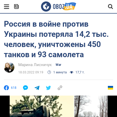
Россия в войне против
Украины потеряла 14,2 тыс.
человек, уничтожены 450
танков и 93 самолета
Марина Лисничук
War
18.03.2022 09:19
1 минута
17,7 т.
618