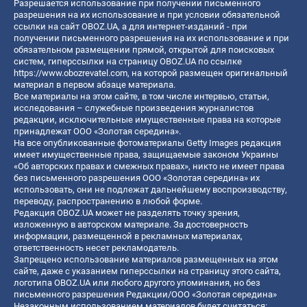
Разрешается использование при получении письменного
разрешения на их использование и при условии обязательной
ссылки на сайт OBOZ.UA, а для интернет-изданий - при
получении письменного разрешения на их использование и при
обязательном размещении прямой, открытой для поисковых
систем, гиперссылки на страницу OBOZ.UA по ссылке
https://www.obozrevatel.com
, на которой размещен оригинальный
материал в первом абзаце материала.
Все материалы на этом сайте, в том числе интервью, статьи,
исследования – служебные произведения журналистов
редакции, исключительные имущественные права на которые
принадлежат ООО «Золотая середина».
На все опубликованные фотоматериалы Getty Images редакция
имеет имущественные права, защищаемые законом Украины
«Об авторских правах и смежных правах», никто не имеет права
без письменного разрешения ООО «Золотая середина» их
использовать, они не подлежат дальнейшему воспроизводству,
переводу, распространению в любой форме.
Редакция OBOZ.UA может не разделять точку зрения,
изложенную в авторском материале. За достоверность
информации, размещенной в рекламных материалах,
ответственность несет рекламодатель.
Запрещено использование материалов размещенных на этом
сайте, даже с указанием гиперссылки на страницу этого сайта,
логотипа OBOZ.UA или любого другого упоминания, но без
письменного разрешения Редакции/ООО «Золотая середина»
Незаконным использованием материалов будет считаться: