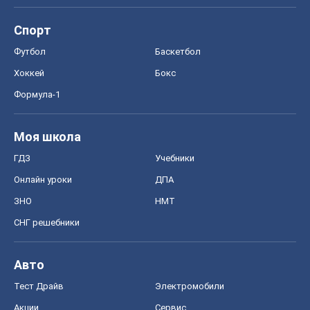
Спорт
Футбол
Баскетбол
Хоккей
Бокс
Формула-1
Моя школа
ГДЗ
Учебники
Онлайн уроки
ДПА
ЗНО
НМТ
СНГ решебники
Авто
Тест Драйв
Электромобили
Акции
Сервис