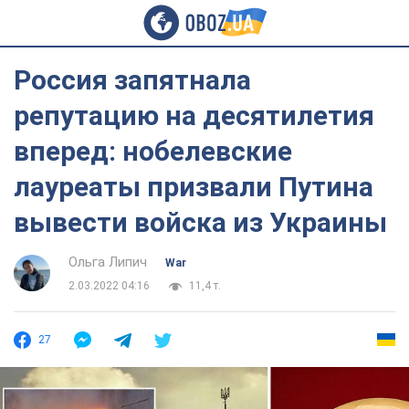
Россия запятнала
репутацию на десятилетия
вперед: нобелевские
лауреаты призвали Путина
вывести войска из Украины
Ольга Липич
War
2.03.2022 04:16
11,4 т.
27