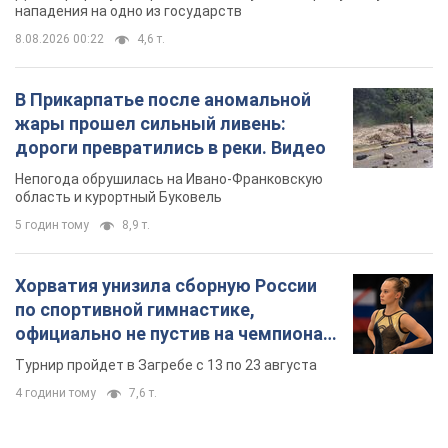
нападения на одно из государств
8.08.2026 00:22
4,6 т.
В Прикарпатье после аномальной
жары прошел сильный ливень:
дороги превратились в реки. Видео
Непогода обрушилась на Ивано-Франковскую
область и курортный Буковель
5 годин тому
8,9 т.
Хорватия унизила сборную России
по спортивной гимнастике,
официально не пустив на чемпионат
Европы основных спортсменов
Турнир пройдет в Загребе с 13 по 23 августа
4 години тому
7,6 т.