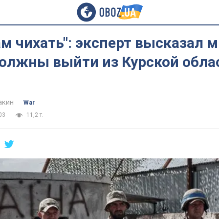
м чихать": эксперт высказал м
олжны выйти из Курской обла
акин
War
03
11,2 т.