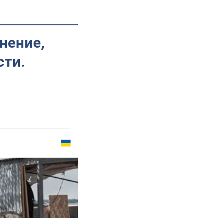
нение,
сти.