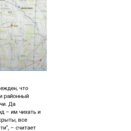
бежден, что
 и районный
чи. Да
д – им чихать и
крыты, все
ти", – считает