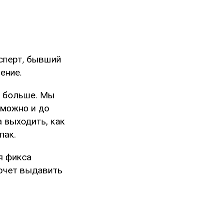
сперт, бывший
ение.
о больше. Мы
зможно и до
а выходить, как
пак.
я фикса
хочет выдавить