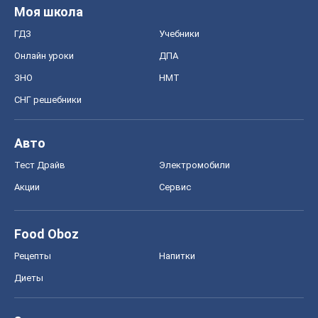
Акции
Сервис
Food Oboz
Рецепты
Напитки
Диеты
Экономика
Рынки и компании
Mакроэкономика
MedOboz
Новости медицины
MAMACLUB
Шоу
Афиша
Сплетни