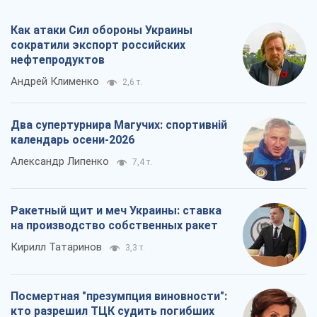
Ракетный щит и меч Украины: ставка
на производство собственных ракет
Кирилл Татаринов
3,3 т.
Посмертная "презумпция виновности":
кто разрешил ТЦК судить погибших
защитников
Марина Ставнійчук
7,4 т.
Все мнения
О компании
Команда