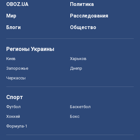
Спорт
Футбол
Баскетбол
Хоккей
Бокс
Формула-1
Моя школа
ГДЗ
Учебники
Онлайн уроки
ДПА
ЗНО
НМТ
СНГ решебники
Авто
Тест Драйв
Электромобили