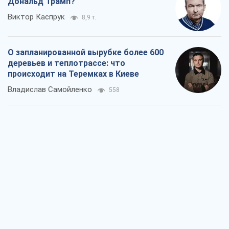
Как атаки Сил обороны Украины
сократили экспорт российских
нефтепродуктов
Андрей Клименко
2,6 т.
Два супертурнира Магучих: спортивній
календарь осени-2026
Александр Липенко
7,4 т.