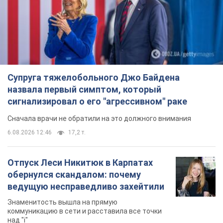
6.08.2026 12:46
17,2 т.
Отпуск Леси Никитюк в Карпатах
обернулся скандалом: почему
ведущую несправедливо захейтили
Знаменитость вышла на прямую
коммуникацию в сети и расставила все точки
над "i"
6.08.2026 17:32
13,9 т.
"Динамо" с победы стартовало в
квалификации Лиги конференций.
Видео
Матч прошел в Люблине
9 часов назад
2,6 т.