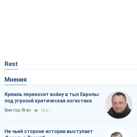
Мнения
Кремль переносит войну в тыл Европы:
под угрозой критическая логистика
Виктор Ягун
10,6 т.
На чьей стороне истории выступает
Дональд Трамп?
Виктор Каспрук
8,9 т.
О запланированной вырубке более 600
деревьев и теплотрассе: что
происходит на Теремках в Киеве
Владислав Самойленко
558