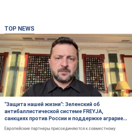
"Защита нашей жизни": Зеленский об
антибаллистической системе FREYJA,
санкциях против России и поддержке аграриев.
Видео
Европейские партнеры присоединяются к совместному
проекту
11 часов назад
84,0 т.
С 1 сентября украинским учителям повысят
зарплаты: Корецкий раскрыл подробности
Одновременно с повышением зарплат педагогам
правительство объявило об увеличении студенческих
стипендий
7 часов назад
5,2 т.