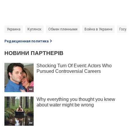
Украина
Купянск
Обмен пленными
Война в Украине
Госуда
Редакционная политика