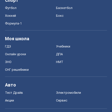
Спорт
Футбол
Баскетбол
Хоккей
Бокс
Формула-1
Моя школа
ГДЗ
Учебники
Онлайн уроки
ДПА
ЗНО
НМТ
СНГ решебники
Авто
Тест Драйв
Электромобили
Акции
Сервис