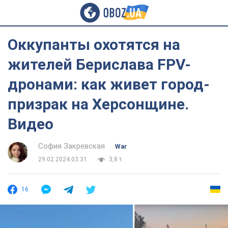
Оккупанты охотятся на
жителей Берислава FPV-
дронами: как живет город-
призрак на Херсонщине.
Видео
София Закревская
War
29.02.2024 03:31
3,8 т.
16