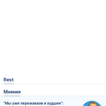
Rest
Мнения
"Мы уже переживали и худшее":
Украине не стоит поддаваться
отчаянию из-за ракетного террора
Сергей Марченко, эксперт
3,6 т.
Кремль переносит войну в тыл Европы:
под угрозой критическая логистика
Виктор Ягун
13,5 т.