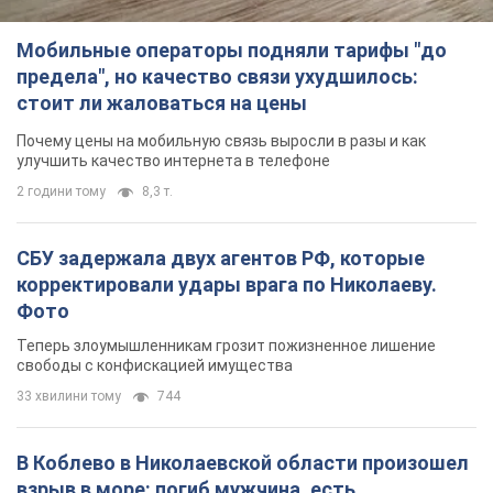
СБУ задержала двух агентов РФ, которые
корректировали удары врага по Николаеву.
Фото
Теперь злоумышленникам грозит пожизненное лишение
свободы с конфискацией имущества
33 хвилини тому
744
В Коблево в Николаевской области произошел
взрыв в море: погиб мужчина, есть
пострадавшие
Мужчина, вероятно, подорвался на морской мине
годину тому
1,8 т.