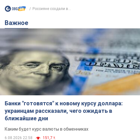
Банки "готовятся" к новому курсу доллара:
украинцам рассказали, чего ожидать в
ближайшие дни
Каким будет курс валюты в обменниках
6.08.2026 22:58
151,7 т.
Украинцам обещают по 850 грн от
мобильных операторов: что не так с
этими сообщениями
Как не попасть в ловушку мошенников
6.08.2026 21:02
16,4 т.