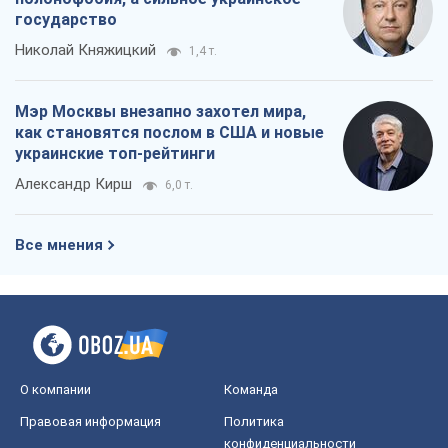
Все мнения
О компании
Команда
Правовая информация
Политика
конфиденциальности
Реклама на сайте
Документы
Редакционная политика
Журналисты OBOZ.UA на месте
событий
OBOZ.UA
Политика
Мир
Расследования