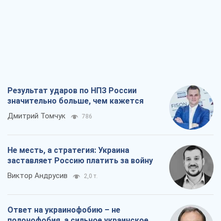
значительно больше, чем кажется
Дмитрий Томчук
786
Не месть, а стратегия: Украина
заставляет Россию платить за войну
Виктор Андрусив
2,0 т.
Ответ на украинофобию – не
полонофобия, а сильное украинское
государство
Николай Княжицкий
1,4 т.
Мэр Москвы внезапно захотел мира,
как становятся послом в США и новые
украинские топ-рейтинги
Александр Кирш
6,0 т.