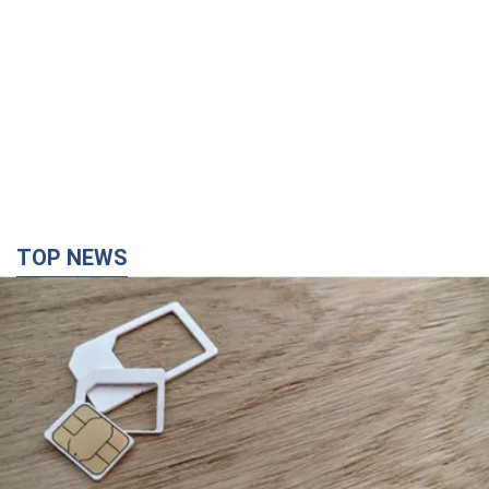
TOP NEWS
Мобильные операторы подняли тарифы "до
предела", но качество связи ухудшилось:
стоит ли жаловаться на цены
Почему цены на мобильную связь выросли в разы и как
улучшить качество интернета в телефоне
2 години тому
8,3 т.