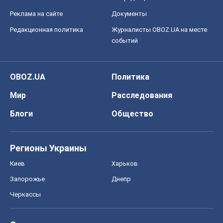
Блоги
Общество
Регионы Украины
Киев
Харьков
Запорожье
Днепр
Черкассы
Спорт
Футбол
Баскетбол
Хоккей
Бокс
Формула-1
Моя школа
ГДЗ
Учебники