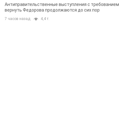
Украина приобрела у Турции 70 баллистических
ракет и многое другое вооружение: в Госдепе
США обнародовали список
Госдеп уже проинформировал об этом американский
Конгресс
8 часов назад
11,5 т.
"Нас услышали лишь одним ухом": в городах
Украины уже 24-й день подряд проходят
митинги в поддержку Федорова. Фото и видео
Антиправительственные выступления с требованием
вернуть Федорова продолжаются до сих пор
7 часов назад
4,4 т.