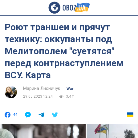
Роют траншеи и прячут
технику: оккупанты под
Мелитополем "суетятся"
перед контрнаступлением
ВСУ. Карта
Марина Лисничук
War
29.05.2023 12:24
3,4 т.
44