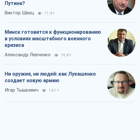
Rest
Мнения
Совпадение интересов двух циничных
игроков или тайный план Трампа и
Путина?
Виктор Швец
11,4 т.
Минск готовится к функционированию
в условиях масштабного военного
кризиса
Александр Левченко
16,4 т.