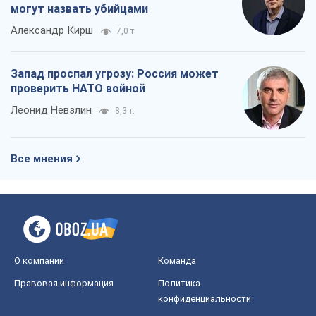
Юрий Христензен
8,8 т.
Украина вступила в состояние
экономического кризиса. Есть ли свет
в конце туннеля?
Вадим Денисенко
7,3 т.
Чей будет Крым, тот и победит (NSJ), а
украинских футбольных чиновников
могут назвать убийцами
Александр Кирш
7,0 т.
Запад проспал угрозу: Россия может
проверить НАТО войной
Леонид Невзлин
8,3 т.