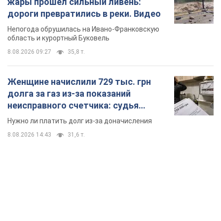
Значительные штрафы и специальные
полигоны: как проблему джипинга решают за
границей
Украине не помешает взять пример со стран Европы
8.08.2026 05:10
2,4 т.
В Прикарпатье после аномальной
жары прошел сильный ливень:
дороги превратились в реки. Видео
Непогода обрушилась на Ивано-Франковскую
область и курортный Буковель
8.08.2026 09:27
35,8 т.
Женщине начислили 729 тыс. грн