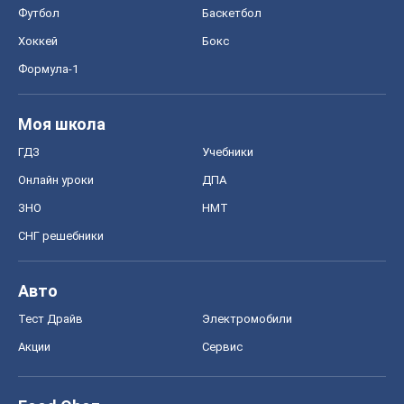
Блоги
Общество
Регионы Украины
Киев
Харьков
Запорожье
Днепр
Черкассы
Спорт
Футбол
Баскетбол
Хоккей
Бокс
Формула-1
Моя школа
ГДЗ
Учебники