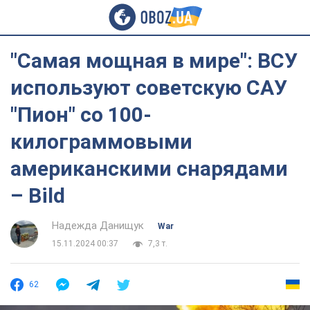
"Самая мощная в мире": ВСУ
используют советскую САУ
"Пион" со 100-
килограммовыми
американскими снарядами
– Bild
Надежда Данищук
War
15.11.2024 00:37
7,3 т.
62