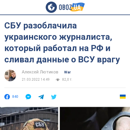
СБУ разоблачила
украинского журналиста,
который работал на РФ и
сливал данные о ВСУ врагу
Алексей Лютиков
War
21.03.2022 14:49
82,0 т.
840