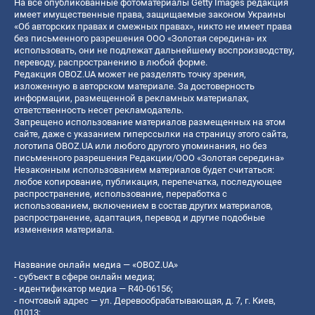
На все опубликованные фотоматериалы Getty Images редакция
имеет имущественные права, защищаемые законом Украины
«Об авторских правах и смежных правах», никто не имеет права
без письменного разрешения ООО «Золотая середина» их
использовать, они не подлежат дальнейшему воспроизводству,
переводу, распространению в любой форме.
Редакция OBOZ.UA может не разделять точку зрения,
изложенную в авторском материале. За достоверность
информации, размещенной в рекламных материалах,
ответственность несет рекламодатель.
Запрещено использование материалов размещенных на этом
сайте, даже с указанием гиперссылки на страницу этого сайта,
логотипа OBOZ.UA или любого другого упоминания, но без
письменного разрешения Редакции/ООО «Золотая середина»
Незаконным использованием материалов будет считаться:
любое копирование, публикация, перепечатка, последующее
распространение, использование, переработка с
использованием, включением в состав других материалов,
распространение, адаптация, перевод и другие подобные
изменения материала.
Название онлайн медиа — «OBOZ.UA»
- субъект в сфере онлайн медиа;
- идентификатор медиа — R40-06156;
- почтовый адрес — ул. Деревообрабатывающая, д. 7, г. Киев,
01013;