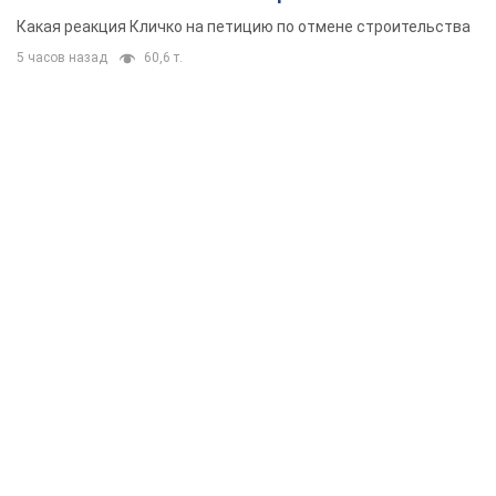
небоскреба "московского верующего"
Какая реакция Кличко на петицию по отмене строительства
5 часов назад
60,6 т.