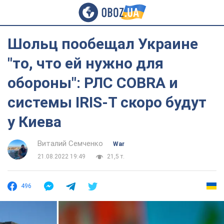
Шольц пообещал Украине
"то, что ей нужно для
обороны": РЛС COBRA и
системы IRIS-T скоро будут
у Киева
Виталий Семченко
War
21.08.2022 19:49
21,5 т.
496