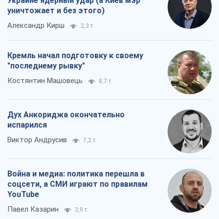
Украине ядерный удар (а Киев мэр
уничтожает и без этого)
Александр Кирш
2,3 т.
Кремль начал подготовку к своему
"последнему рывку"
Костянтин Машовець
8,7 т.
Дух Анкориджа окончательно
испарился
Виктор Андрусив
7,2 т.
Война и медиа: политика перешла в
соцсети, а СМИ играют по правилам
YouTube
Павел Казарин
3,9 т.