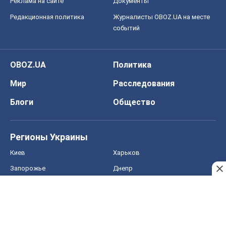
Регионы Украины
Киев
Харьков
Запорожье
Днепр
Черкассы
Спорт
Футбол
Баскетбол
Хоккей
Бокс
Формула-1
Моя школа
ГДЗ
Учебники
Онлайн уроки
ДПА
ЗНО
НМТ
СНГ решебники