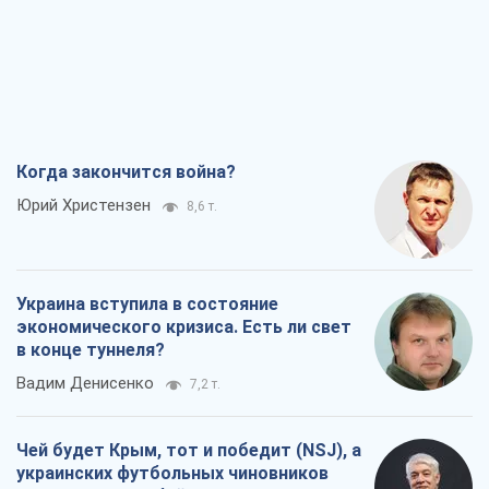
Украина вступила в состояние
экономического кризиса. Есть ли свет
в конце туннеля?
Вадим Денисенко
7,2 т.
Чей будет Крым, тот и победит (NSJ), а
украинских футбольных чиновников
могут назвать убийцами
Александр Кирш
6,9 т.
Запад проспал угрозу: Россия может
проверить НАТО войной
Леонид Невзлин
8,3 т.
Все мнения