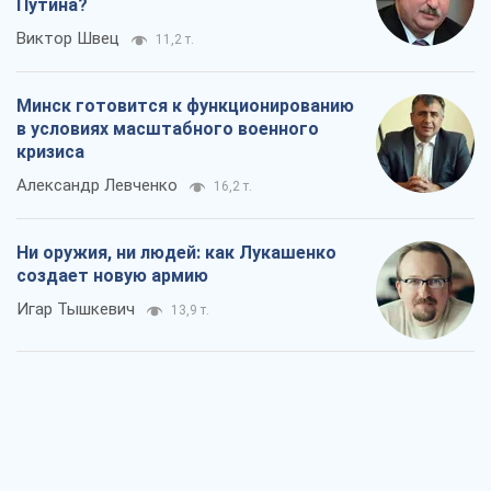
Игар Тышкевич
13,9 т.
Когда закончится война?
Юрий Христензен
8,6 т.