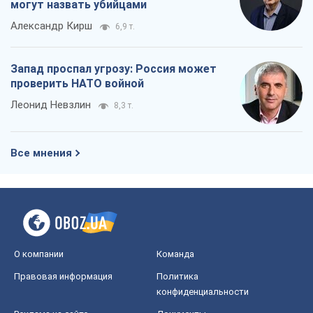
О компании
Команда
Правовая информация
Политика
конфиденциальности
Реклама на сайте
Документы
Редакционная политика
Журналисты OBOZ.UA на месте
событий
OBOZ.UA
Политика
Мир
Расследования
Блоги
Общество