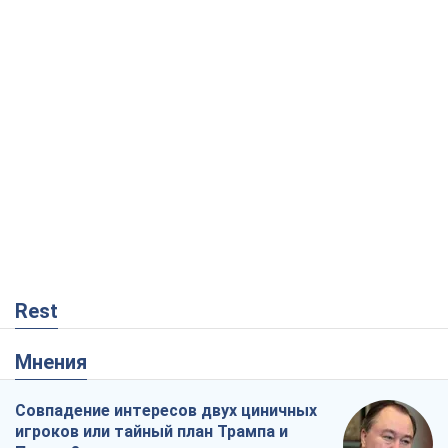
Rest
Мнения
Совпадение интересов двух циничных
игроков или тайный план Трампа и
Путина?
Виктор Швец
11,2 т.
Минск готовится к функционированию
в условиях масштабного военного
кризиса
Александр Левченко
16,2 т.
Ни оружия, ни людей: как Лукашенко
создает новую армию