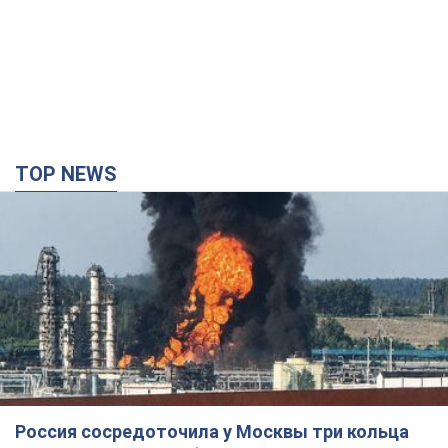
Россия сосредоточила у Москвы три кольца
ПВО: Зеленский пообещал "находить
технологии" противодействия
Президент заявил, что даже усовершенствованная система
противовоздушной обороны РФ не гарантирует защиты от
украинских ударов
5 часов назад
39,7 т.
Украина приобрела у Турции 70 баллистических
ракет и многое другое вооружение: в Госдепе
США обнародовали список