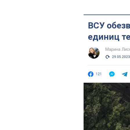
ВСУ обезв
единиц те
Марина Лис
29.05.2023
121