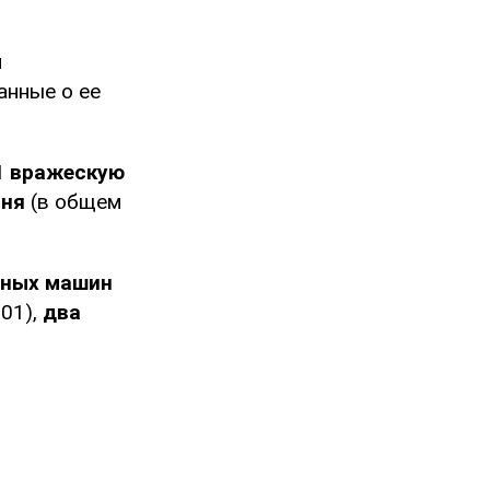
и
анные о ее
61 вражескую
вня
(в общем
нных машин
01),
два