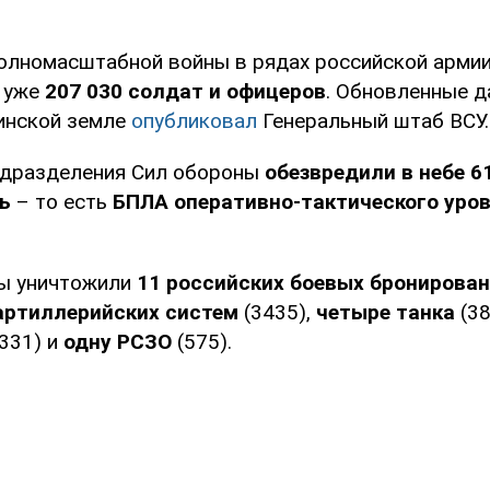
полномасштабной войны в рядах российской арми
 уже
207 030 солдат и офицеров
. Обновленные д
аинской земле
опубликовал
Генеральный штаб ВСУ.
подразделения Сил обороны
обезвредили в небе 
ь
– то есть
БПЛА оперативно-тактического уро
ны уничтожили
11 российских боевых бронирова
артиллерийских систем
(3435),
четыре танка
(38
331) и
одну РСЗО
(575).