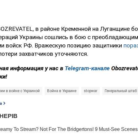
OZREVATEL, в районе Кременной на Луганщине б
ераций Украины сошлись в бою с преобладающи
и войск РФ. Вражескую позицию защитники
пора
 потери захватчиков уточняются.
ная информация у нас в
Telegram-канале
Obozrevat
ки!
сии в войне с Украиной
Война в Украине
stopwar
Генеральный штаб
а