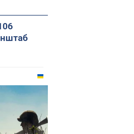
106
енштаб