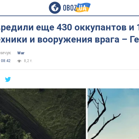
редили еще 430 оккупантов и 
хники и вооружения врага – Г
ничук
War
 08:42
8,2 т.