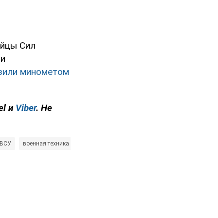
ойцы Сил
ми
зили минометом
el и
Viber
. Не
 ВСУ
военная техника