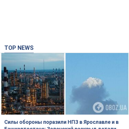
Силы обороны поразили НПЗ в Ярославле и в
Башкортостане: Зеленский раскрыл детали
операции. Фото и видео
В промзоне фиксирует несколько очагов пожара
30 минут назад
18,1 т.
Россия атаковала железнодорожную станцию
в Лозовой в Харьковской области: есть
погибшие и раненые
В результате удара БПЛА были повреждены вокзал,
контактная сеть и подвижной состав; движение поездов до