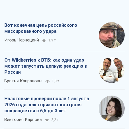
Братья Капрановы
1,8 т.
Налоговые проверки после 1 августа
2026 года: как горизонт контроля
сокращается с 6,5 до 3 лет
Виктория Карпова
2,2 т.
В США родители через суд обвиняют
TikTok в смерти своих детей, или Атака
КНР на молодежь
Александр Кирш
1,3 т.
Все мнения