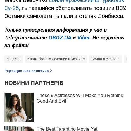
Марка Безручко
сбили вражеский штурмовик
Су-25,
пытавшийся обстреливать позиции ВСУ.
Останки самолета пылали в степях Донбасса.
Только
проверенная информация у нас в
Telegram-канале
OBOZ.UA
и
Viber
. Не ведитесь
на фейки!
Украина
Карты боевых действий в Украине
Война в Украине
Во
Редакционная политика