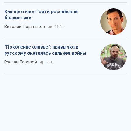
Вот конечная цель российского
массированного удара
Игорь Чернецкий
1,9 т.
От Wildberries к ВТБ: как один удар
может запустить цепную реакцию в
России