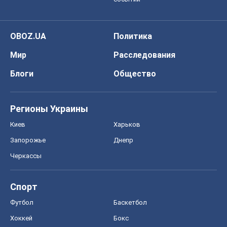
Запорожье
Днепр
Черкассы
Спорт
Футбол
Баскетбол
Хоккей
Бокс
Формула-1
Моя школа
ГДЗ
Учебники
Онлайн уроки
ДПА
ЗНО
НМТ
СНГ решебники
Авто