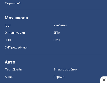
Тест Драйв
Электромобили
Акции
Сервис
Food Oboz
Рецепты
Напитки
Диеты
Экономика
Рынки и компании
Mакроэкономика
MedOboz
Новости медицины
MAMACLUB
Шоу