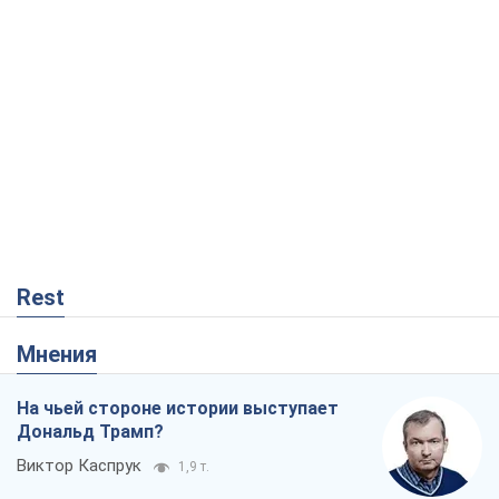
Rest
Мнения
На чьей стороне истории выступает
Дональд Трамп?
Виктор Каспрук
1,9 т.
Как противостоять российской
баллистике
Виталий Портников
18,9 т.
"Поколение оливье": привычка к
русскому оказалась сильнее войны
Руслан Горовой
501