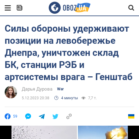
Силы обороны удерживают
позиции на левобережье
Днепра, уничтожен склад
БК, станции РЭБ и
артсистемы врага – Генштаб
Дарья Дурова
War
5.12.2023 20:38
4 минуты
7,7 т.
59