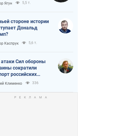
тическая
5,5 т.
ор Ягун
истика
чьей стороне истории
тупает Дональд
мп?
5,6 т.
ор Каспрук
 атаки Сил обороны
аины сократили
порт российских
тепродуктов
336
ей Клименко