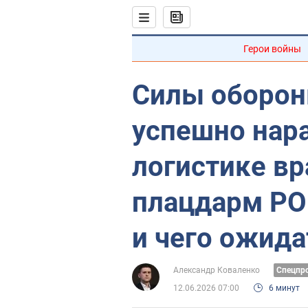
Герои войны
Силы оборон
успешно нар
логистике вр
плацдарм РО
и чего ожида
Александр Коваленко
Спецпр
12.06.2026 07:00
6 минут