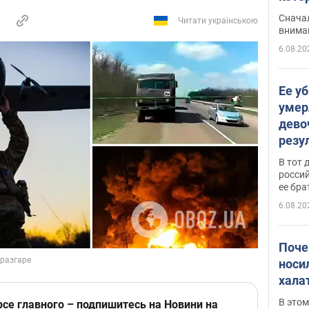
"агр
Сначал
Читати українською
внима
6.08.20
Ее у
умер
дево
резу
атак
В тот 
обла
россий
ее бра
6.08.20
Поче
носи
хала
В этом
рсе главного – подпишитесь на Новини на