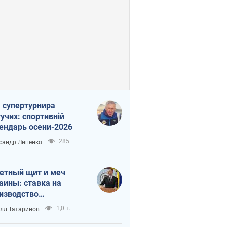
 супертурнира
учих: спортивній
ендарь осени-2026
285
сандр Липенко
етный щит и меч
аины: ставка на
изводство
ственных ракет
1,0 т.
лл Татаринов