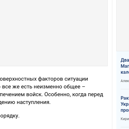
Два
Маг
кал
 поверхностных факторов ситуации
Алек
о все же есть неизменно общее –
печением войск. Особенно, когда перед
Рак
дению наступления.
Укр
про
орядку.
соб
Кири