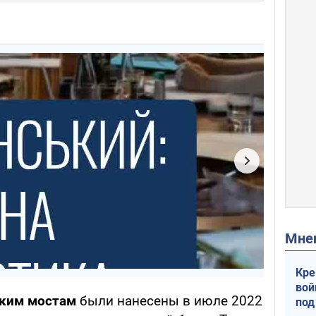
Мн
Кре
вой
ским мостам
были нанесены в июле 2022
под