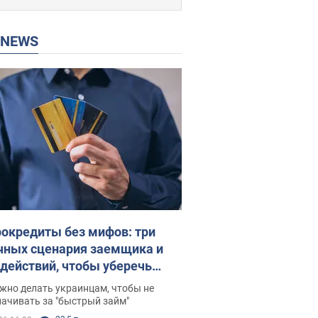
P NEWS
окредиты без мифов: три
чных сценария заемщика и
 действий, чтобы уберечь
 деньги
жно делать украинцам, чтобы не
ачивать за "быстрый займ"