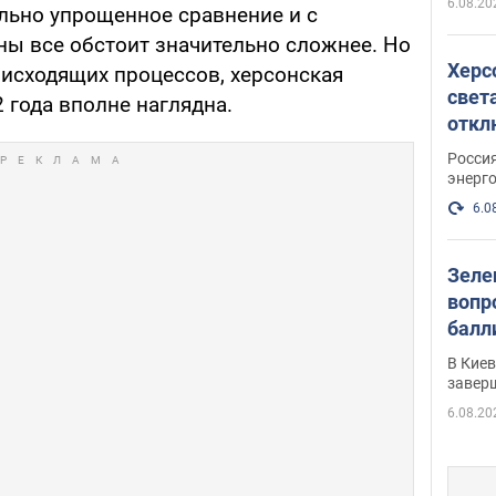
6.08.20
льно упрощенное сравнение и с
ы все обстоит значительно сложнее. Но
Херс
оисходящих процессов, херсонская
свет
 года вполне наглядна.
откл
энер
Росси
энерг
6.0
Зеле
вопр
балл
прог
В Кие
реше
завер
6.08.20