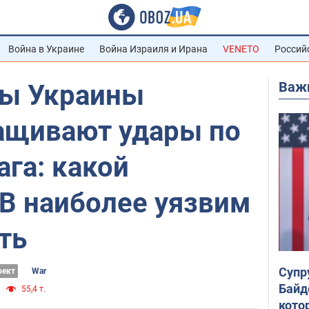
Война в Украине
Война Израиля и Ирана
VENETO
Россий
Важ
ы Украины
ащивают удары по
ага: какой
В наиболее уязвим
ть
Супр
оект
War
Байд
55,4 т.
кото