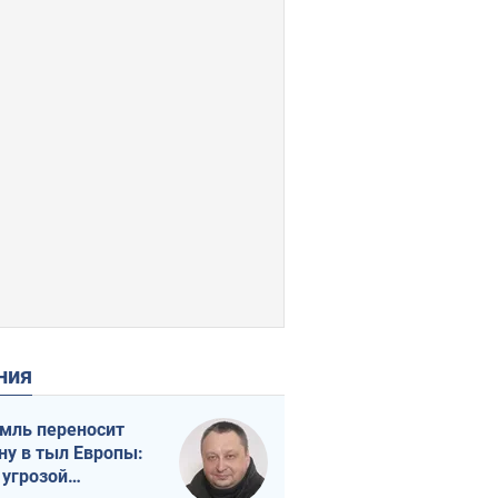
ения
мль переносит
ну в тыл Европы:
 угрозой