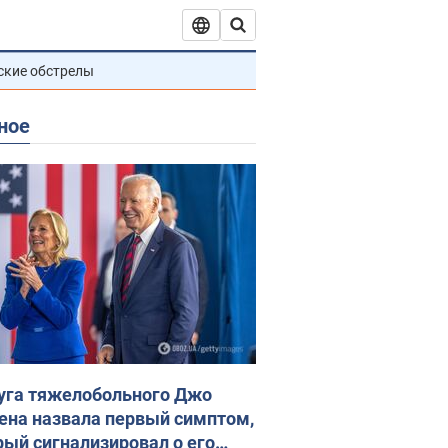
ские обстрелы
ное
уга тяжелобольного Джо
ена назвала первый симптом,
рый сигнализировал о его