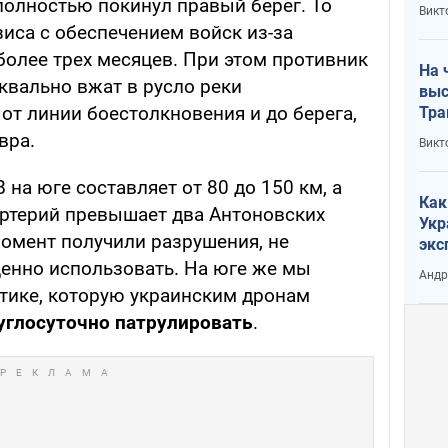
кри
 полностью покинул правый берег. То
Викт
лог
зиса с обеспечением войск из-за
более трех месяцев. При этом противник
На 
квально вжат в русло реки
выс
от линии боестолкновения и до берега,
Тра
вра.
Викт
 на юге составляет от 80 до 150 км, а
Как
артерий превышает два Антоновских
Укр
момент получили разрушения, не
экс
неф
енно использовать. На юге же мы
Андр
стике, которую украинским дронам
углосуточно патрулировать
.