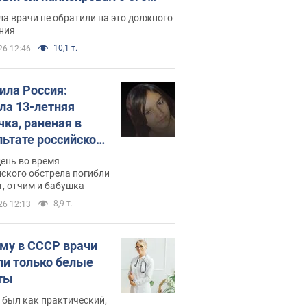
ессивном" раке
а врачи не обратили на это должного
ния
10,1 т.
26 12:46
била Россия:
ла 13-летняя
чка, раненая в
льтате российской
и на Сумскую
день во время
сть. Фото
ского обстрела погибли
т, отчим и бабушка
8,9 т.
26 12:13
му в СССР врачи
ли только белые
ты
 был как практический,