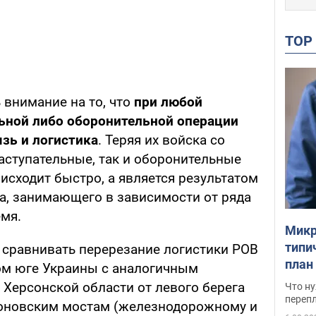
TO
 внимание на то, что
при любой
ьной либо оборонительной операции
зь и логистика
. Теряя их войска со
аступательные, так и оборонительные
исходит быстро, а является результатом
а, занимающего в зависимости от ряда
мя.
Микр
типи
о сравнивать перерезание логистики РОВ
план
ом юге Украины с аналогичным
свои
Херсонской области от левого берега
Что ну
перепл
тоновским мостам (железнодорожному и