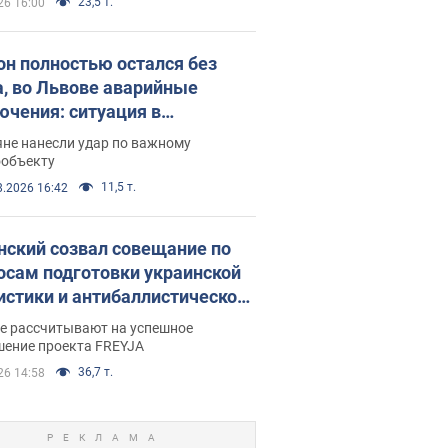
23,5 т.
26 16:00
он полностью остался без
а, во Львове аварийные
ючения: ситуация в
госистеме 6 августа
яне нанесли удар по важному
ообъекту
11,5 т.
8.2026 16:42
нский созвал совещание по
осам подготовки украинской
истики и антибаллистической
раммы FREYJA: какие
ве рассчитывают на успешное
ния готовятся
шение проекта FREYJA
36,7 т.
26 14:58