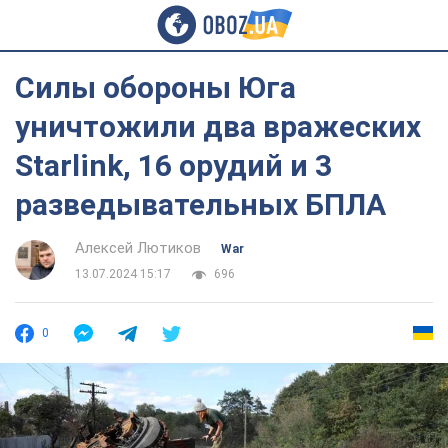
Силы обороны Юга
уничтожили два вражеских
Starlink, 16 орудий и 3
разведывательных БПЛА
Алексей Лютиков
War
13.07.2024 15:17
696
0