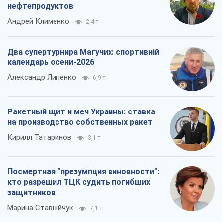
нефтепродуктов
Андрей Клименко
2,4 т.
Два супертурнира Магучих: спортивній
календарь осени-2026
Александр Липенко
6,9 т.
Ракетный щит и меч Украины: ставка
на производство собственных ракет
Кирилл Татаринов
3,1 т.
Посмертная "презумпция виновности":
кто разрешил ТЦК судить погибших
защитников
Марина Ставнійчук
7,1 т.