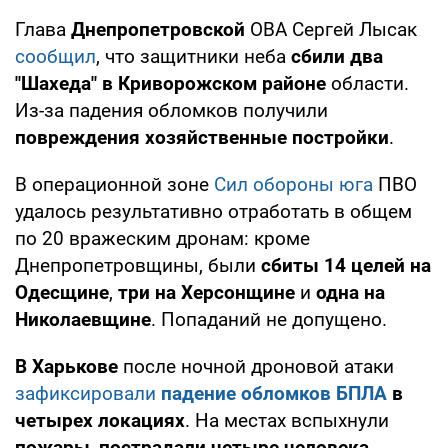
Глава
Днепропетровской
ОВА Сергей Лысак
сообщил
, что защитники неба
сбили два
"Шахеда" в Криворожском районе
области.
Из-за падения обломков получили
повреждения хозяйственные постройки
.
В операционной зоне
Сил обороны юга
ПВО
удалось результативно отработать в общем
по 20 вражеским дронам: кроме
Днепропетровщины, были
сбиты 14 целей на
Одесщине
,
три на Херсонщине
и
одна на
Николаевщине
. Попаданий не допущено.
В Харькове
после ночной дроновой атаки
зафиксировали
падение обломков БПЛА
в
четырех локациях
. На местах вспыхнули
пожары
,
пострадали четыре человека
.