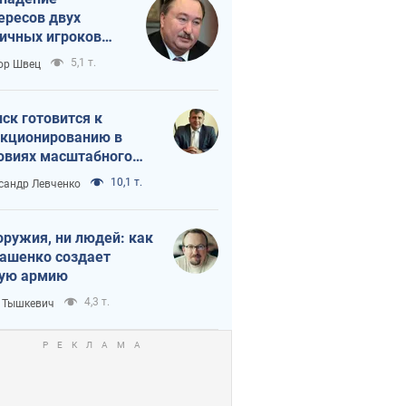
ересов двух
ичных игроков
 тайный план
5,1 т.
ор Швец
мпа и Путина?
ск готовится к
кционированию в
овиях масштабного
нного кризиса
10,1 т.
сандр Левченко
оружия, ни людей: как
ашенко создает
ую армию
4,3 т.
 Тышкевич