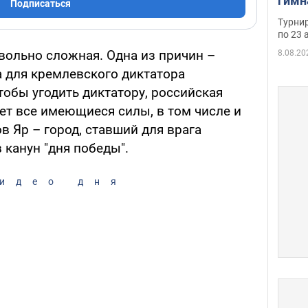
гимн
Подписаться
офиц
Турнир
на ч
по 23 
осно
вольно сложная. Одна из причин –
8.08.20
а для кремлевского диктатора
Чтобы угодить диктатору, российская
ет все имеющиеся силы, в том числе и
в Яр – город, ставший для врага
канун "дня победы".
идео дня