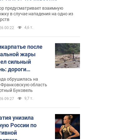
ор предусматривает взаимную
жку в случае нападения на одно из
арств
4,6 т.
26 00:22
икарпатье после
альной жары
ел сильный
нь: дороги
ратились в реки.
ода обрушилась на
о
-Франковскую область
ортный Буковель
9,7 т.
26 09:27
атия унизила
ную России по
тивной