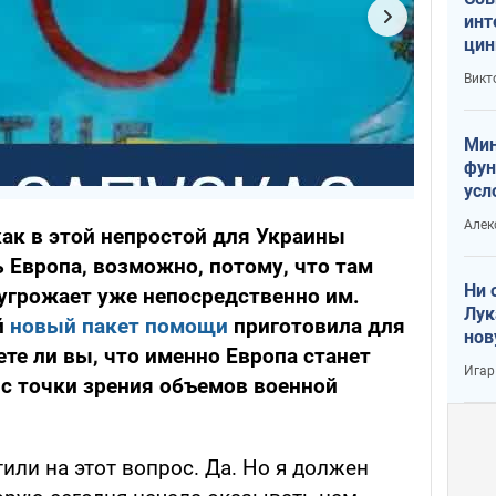
инт
цин
или
Викт
Тра
Мин
фун
усл
вое
Алек
как в этой непростой для Украины
 Европа, возможно, потому, что там
Ни 
 угрожает уже непосредственно им.
Лук
й
новый пакет помощи
приготовила для
нов
ете ли вы, что именно Европа станет
Игар
с точки зрения объемов военной
или на этот вопрос. Да. Но я должен