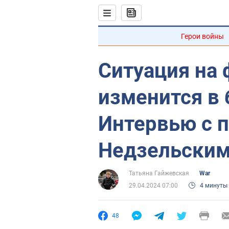
Герои войны
Ситуация на 
изменится в
Интервью с 
Недзельски
Татьяна Гайжевская
War
29.04.2024 07:00
4 минуты
48