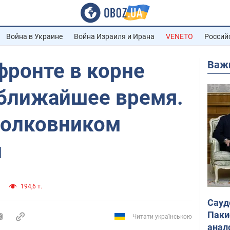
Война в Украине
Война Израиля и Ирана
VENETO
Россий
Важ
фронте в корне
 ближайшее время.
полковником
м
194,6 т.
Сауд
Паки
Читати українською
анал