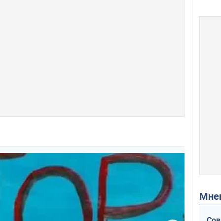
Мн
Сов