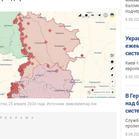
баллис
подче
8.08.20
Укра
ежем
сист
Зеле
Киев т
европ
8.08.20
В Ге
над 
сист
Служб
проле
8.08.20