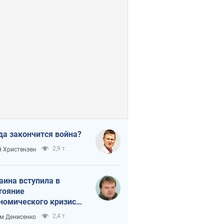
да закончится война?
2,9 т.
 Христензен
аина вступила в
тояние
номического кризиса.
ь ли свет в конце
2,4 т.
м Денисенко
неля?