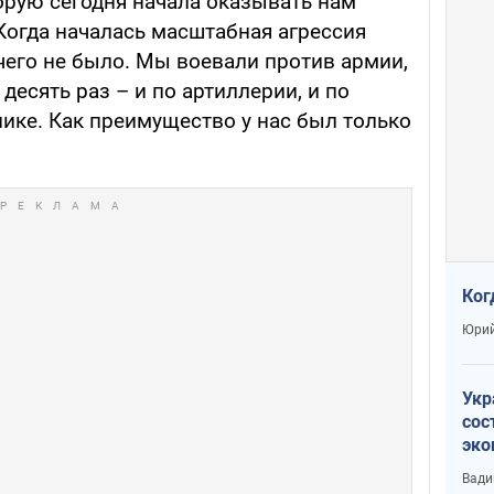
торую сегодня начала оказывать нам
 Когда началась масштабная агрессия
ичего не было. Мы воевали против армии,
десять раз – и по артиллерии, и по
нике. Как преимущество у нас был только
Ког
Юрий
Укр
сос
эко
Ест
Вади
тун