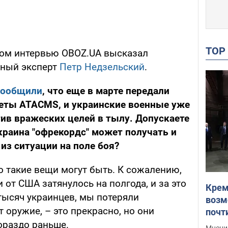
TO
ном интервью OBOZ.UA высказал
нный эксперт
Петр Недзельский
.
сообщили
, что еще в марте передали
кеты
ATACMS, и
украинские военные уже
ив вражеских целей в тылу. Допускаете
Украина "офрекордс" может получать и
из ситуации на поле боя?
о такие вещи могут быть. К сожалению,
от США затянулось на полгода, и за это
Крем
тысяч украинцев, мы потеряли
возм
т оружие, – это прекрасно, но они
почт
Укра
ораздо раньше.
Мнение