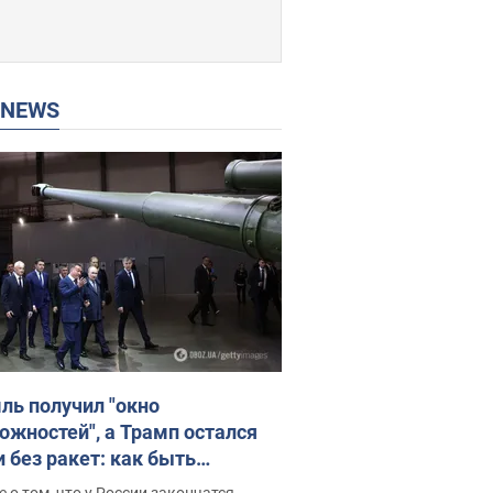
P NEWS
ль получил "окно
ожностей", а Трамп остался
и без ракет: как быть
ине? Интервью с Мельником
 о том, что у России закончатся