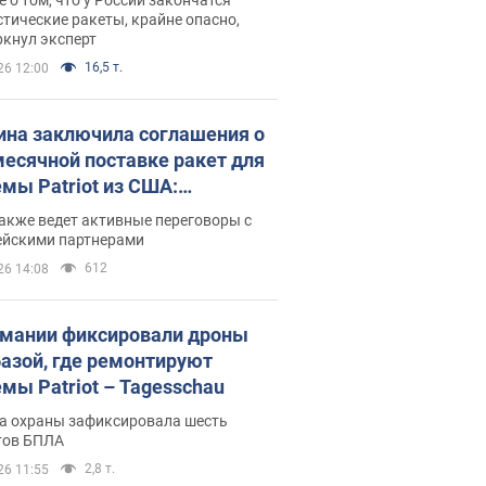
тические ракеты, крайне опасно,
ркнул эксперт
16,5 т.
26 12:00
ина заключила соглашения о
есячной поставке ракет для
емы Patriot из США:
нский раскрыл подробности
акже ведет активные переговоры с
ейскими партнерами
612
26 14:08
рмании фиксировали дроны
базой, где ремонтируют
емы Patriot – Tagesschau
а охраны зафиксировала шесть
тов БПЛА
2,8 т.
26 11:55