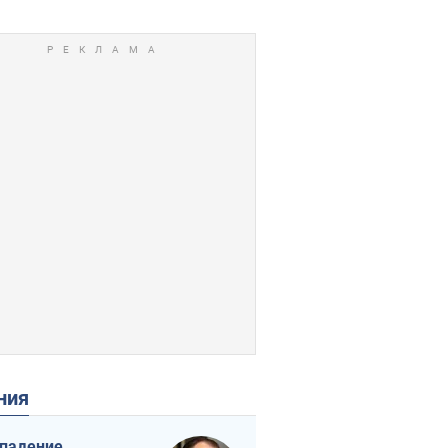
ения
падение