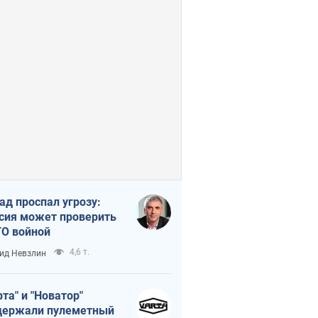
ад проспал угрозу:
сия может проверить
О войной
4,6 т.
ид Невзлин
рта" и "Новатор"
ержали пулеметный