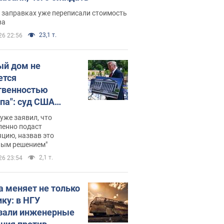
 заправках уже переписали стоимость
ва
23,1 т.
26 22:56
ый дом не
ется
твенностью
па": суд США
становил
уже заявил, что
ительство
ленно подаст
цию, назвав это
ного зала
ным решением"
мостью 400 млн
2,1 т.
26 23:54
аров
а меняет не только
ику: в НГУ
зали инженерные