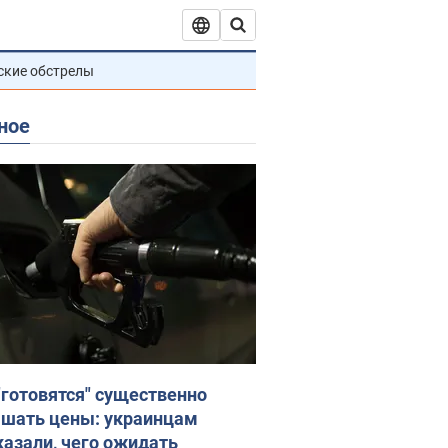
ские обстрелы
ное
"готовятся" существенно
шать цены: украинцам
казали, чего ожидать