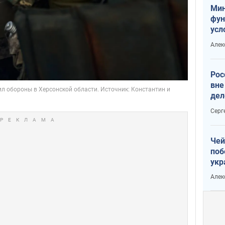
Мин
фун
усл
мас
Алек
вое
Рос
вне
дел
Серг
Чей
поб
укр
чин
Алек
наз