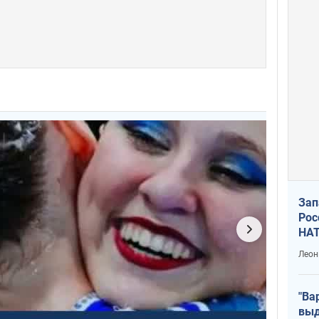
Зап
Рос
НАТ
Леон
"Ва
выд