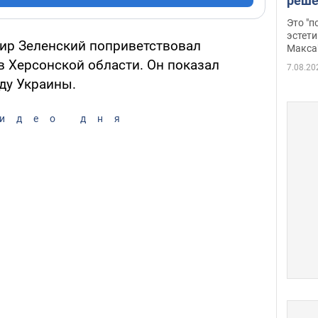
реше
росс
Это "
дрон
эстети
ир Зеленский поприветствовал
Макса
 Херсонской области. Он показал
7.08.20
ду Украины.
идео дня