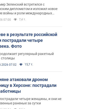
рвью с Безсмертным
ир Зеленский встретился с
нским дипломатом и изложил новое
ие войны и роли международных
ров в борьбе с Россией
7,4 т.
26 07:00
еве в результате российской
и пострадали четыре
века. Фото
продолжает регулярный ракетный
р столицы
15,7 т.
8.2026 07:02
ияне атаковали дроном
ницу в Херсоне: пострадали
аботницы
пострадали четыре женщины, и они не
венные раненые за сутки