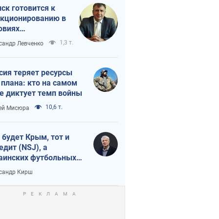
ск готовится к
кционированию в
овиях
штабного
1,3 т.
сандр Левченко
нного кризиса
сия теряет ресурсы
 плана: кто на самом
е диктует темп войны
10,6 т.
ей Мисюра
 будет Крым, тот и
едит (NSJ), а
аинских футбольных
овников могут
сандр Кирш
вать убийцами