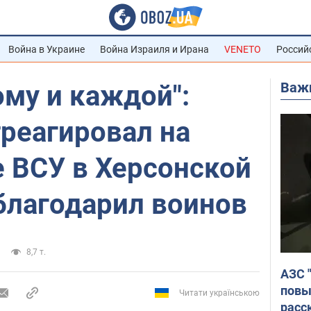
Война в Украине
Война Израиля и Ирана
VENETO
Россий
Важ
му и каждой":
реагировал на
 ВСУ в Херсонской
благодарил воинов
8,7 т.
АЗС 
повы
Читати українською
расс