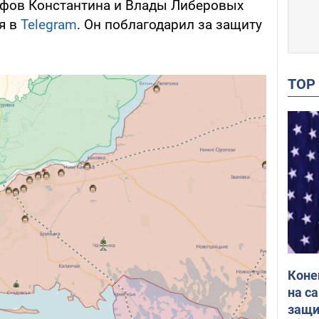
фов Константина и Влады Либеровых
я в
Telegram
. Он поблагодарил за защиту
TO
Коне
на с
защи