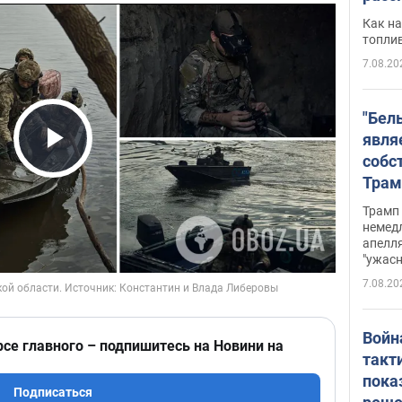
Как на
топли
7.08.20
"Бел
явля
собс
Play Video
Трам
прио
Трамп 
стро
немед
апелля
баль
"ужас
стои
7.08.20
долл
Войн
рсе главного – подпишитесь на Новини на
такт
пока
Подписаться