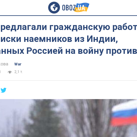
редлагали гражданскую работу
иски наемников из Индии,
анных Россией на войну проти
кова
War
1
2,1 т.