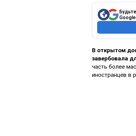
Будьте
Google
В открытом до
завербовала д
часть более ма
иностранцев в р