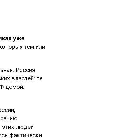
иках уже
 которых тем или
льная. Россия
ких властей: те
Ф домой.
ссии,
исанию
 этих людей
ись фактически