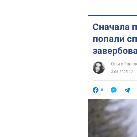
Сначала п
попали сп
завербов
Ольга Ганю
3.06.2025 12:1
0