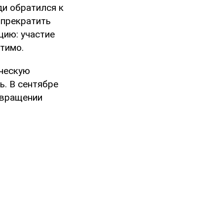
ди обратился к
 прекратить
цию: участие
тимо.
ическую
ь. В сентябре
звращении