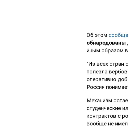
Об этом
сообща
обнародованы д
иным образом в
"Из всех стран 
полезла вербова
оперативно доб
Россия понимает
Механизм остае
студенческие ил
контрактов с р
вообще не имел