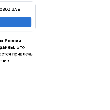
 OBOZ.UA в
ых Россия
краины.
Это
ается привлечь
ение.