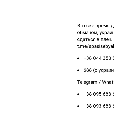
В то же время д
обманом, украи
сдаться в плен.
t.me/spasisebya
+38 044 350 
688 (с украи
Telegram / What
+38 095 688 
+38 093 688 