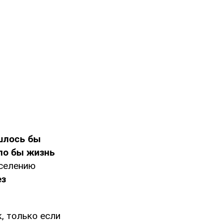
шлось бы
ло бы жизнь
аселению
ез
, только если