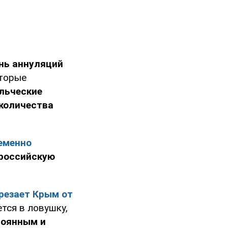
ень аннуляций
оторые
ельческие
количества
еменно
 российскую
резает Крым от
тся в ловушку,
тоянным и