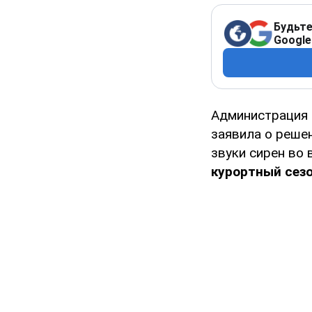
Будьте
Google
Администрация 
заявила о реше
звуки сирен во
курортный сезо