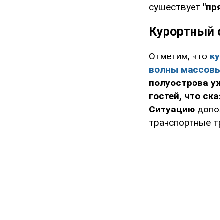
существует
"пр
Курортный 
Отметим, что
ку
волны массовы
полуострова у
гостей, что ск
Ситуацию
допо
транспортные т