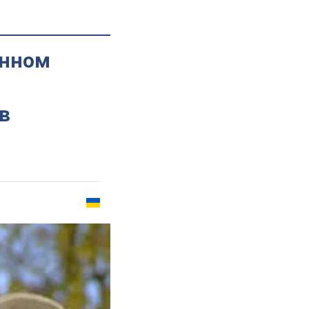
анном
в