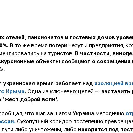
х отелей, пансионатов и гостевых домов уров
90%.
В то же время потери несут и предприятия, к
иентировались на туристов.
В частности, винод
кскурсионные объекты сообщают о сокращении 
%.
о
украинская армия работает над
изоляцией вр
го Крыма
.
Одна из ключевых целей –
заставить
 "жест доброй воли".
сообщал, что шаг за шагом Украина методично
от
оссии.
Сухопутный коридор постепенно превращае
м пути либо уничтожены, либо
находятся под пос