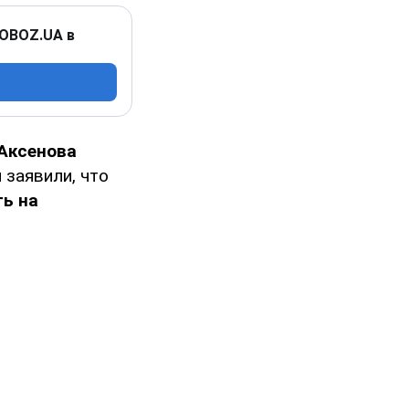
 OBOZ.UA в
Аксенова
м заявили, что
ть на