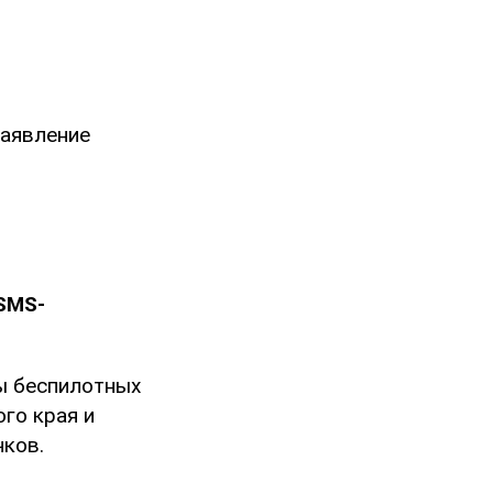
 заявление
SMS-
ы беспилотных
го края и
чков.