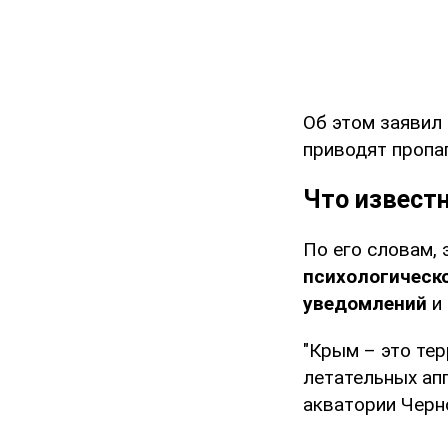
Об этом заявил
приводят пропа
Что извест
По его словам, 
психологическ
уведомлений
и
"Крым – это те
летательных ап
акватории Черн