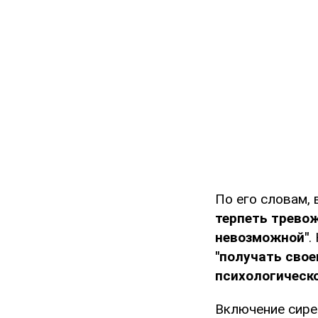
По его словам, 
терпеть трево
невозможной"
.
"получать сво
психологическ
Включение сирен