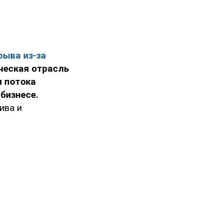
рыва из-за
ческая отрасль
 потока
 бизнесе.
ива и