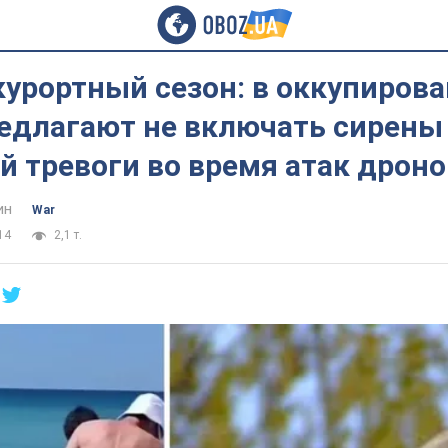
курортный сезон: в оккупиров
едлагают не включать сирены
 тревоги во время атак дроно
ин
War
14
2,1 т.