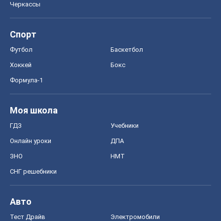
Черкассы
Спорт
Футбол
Баскетбол
Хоккей
Бокс
Формула-1
Моя школа
ГДЗ
Учебники
Онлайн уроки
ДПА
ЗНО
НМТ
СНГ решебники
Авто
Тест Драйв
Электромобили