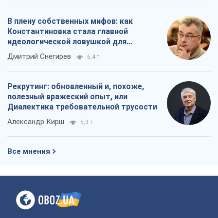
В плену собственных мифов: как
Константиновка стала главной
идеологической ловушкой для
российских оккупантов
Дмитрий Снегирев
6,4 т.
Рекрутинг: обновленный и, похоже,
полезный вражеский опыт, или
Диалектика требовательной трусости
Александр Кирш
5,3 т.
Все мнения