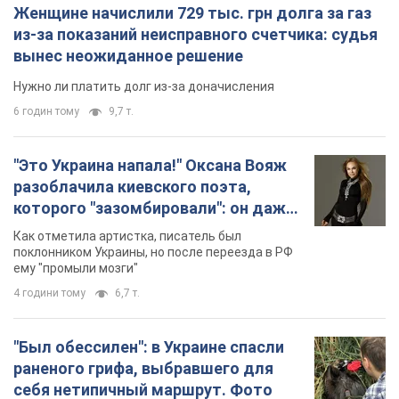
Женщине начислили 729 тыс. грн долга за газ
из-за показаний неисправного счетчика: судья
вынес неожиданное решение
Нужно ли платить долг из-за доначисления
6 годин тому
9,7 т.
"Это Украина напала!" Оксана Вояж
разоблачила киевского поэта,
которого "зазомбировали": он даже
русского не знал, а теперь хочет
Как отметила артистка, писатель был
геноцида украинцев
поклонником Украины, но после переезда в РФ
ему "промыли мозги"
4 години тому
6,7 т.
"Был обессилен": в Украине спасли
раненого грифа, выбравшего для
себя нетипичный маршрут. Фото