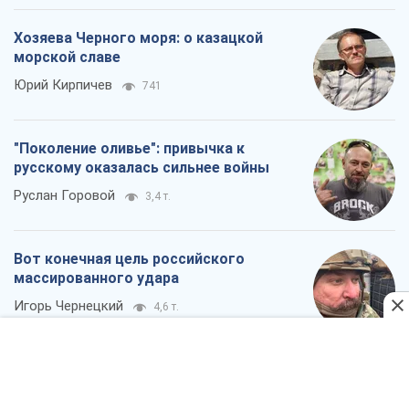
Хозяева Черного моря: о казацкой
морской славе
Юрий Кирпичев
741
"Поколение оливье": привычка к
русскому оказалась сильнее войны
Руслан Горовой
3,4 т.
Вот конечная цель российского
массированного удара
Игорь Чернецкий
4,6 т.
Все мнения