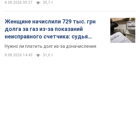
8.08.2026 09:27
35,7 т.
Женщине начислили 729 тыс. грн
долга за газ из-за показаний
неисправного счетчика: судья
вынес неожиданное решение
Нужно ли платить долг из-за доначисления
8.08.2026 14:43
31,6 т.