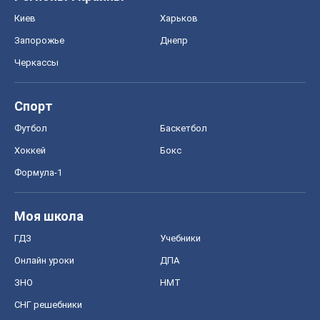
Киев
Харьков
Запорожье
Днепр
Черкассы
Спорт
Футбол
Баскетбол
Хоккей
Бокс
Формула-1
Моя школа
ГДЗ
Учебники
Онлайн уроки
ДПА
ЗНО
НМТ
СНГ решебники