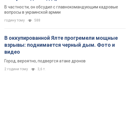
новых мерах
В частности, он обсудил с главнокомандующим кадровые
вопросы в украинской армии
годину тому
588
В оккупированной Ялте прогремели мощные
взрывы: поднимается черный дым. Фото и
видео
Город, вероятно, подвергся атаке дронов
2 години тому
3,6 т.