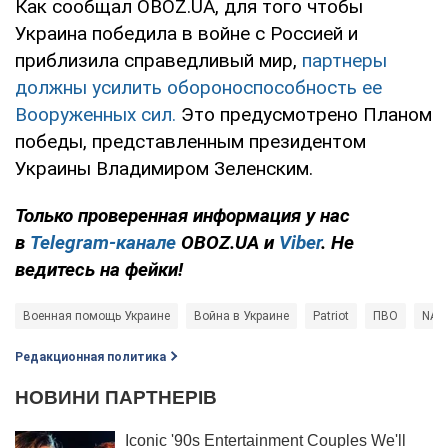
Как сообщал OBOZ.UA, для того чтобы
Украина победила в войне с Россией и
приблизила справедливый мир,
партнеры
должны усилить обороноспособность ее
Вооруженных сил.
Это предусмотрено Планом
победы, представленным президентом
Украины Владимиром Зеленским.
Только проверенная информация у нас
в
Telegram-канале
OBOZ.UA и
Viber
. Не
ведитесь на фейки!
Военная помощь Украине
Война в Украине
Patriot
ПВО
NAS
Редакционная политика